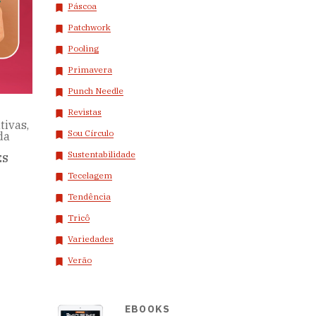
Páscoa
Patchwork
Pooling
Primavera
Punch Needle
Revistas
ivas,
Sou Círculo
da
Sustentabilidade
ES
Tecelagem
Tendência
Tricô
Variedades
Verão
EBOOKS