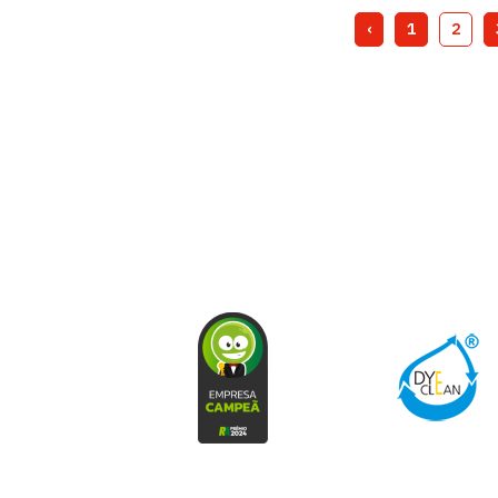
‹
1
2