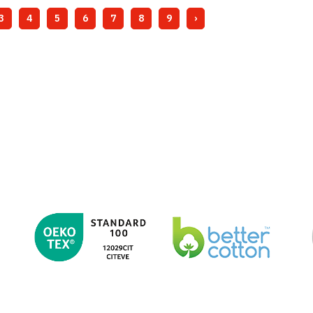
3
4
5
6
7
8
9
›