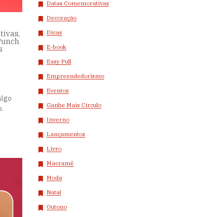
Datas Comemorativas
Decoração
ivas,
Dicas
 Punch
E-book
s
Easy Pull
Empreendedorismo
Eventos
algo
Ganhe Mais Círculo
o.
Inverno
Lançamentos
Livro
Macramê
Moda
Natal
Outono