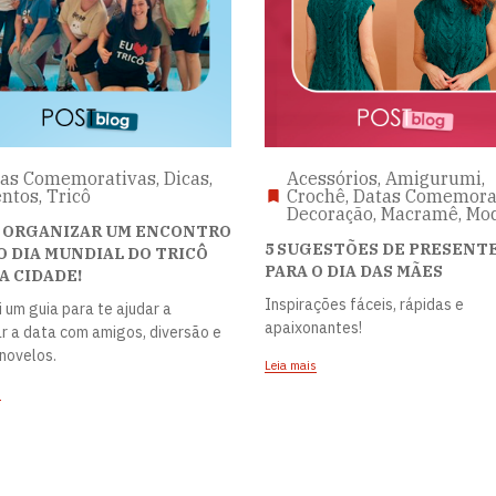
as Comemorativas, Dicas,
Acessórios, Amigurumi,
ntos, Tricô
Crochê, Datas Comemorat
Decoração, Macramê, Mo
 ORGANIZAR UM ENCONTRO
5 SUGESTÕES DE PRESENT
O DIA MUNDIAL DO TRICÔ
PARA O DIA DAS MÃES
A CIDADE!
Inspirações fáceis, rápidas e
i um guia para te ajudar a
apaixonantes!
r a data com amigos, diversão e
novelos.
Leia mais
s