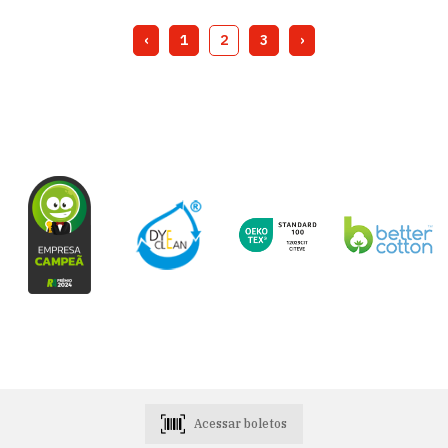
‹
1
2
3
›
Acessar boletos