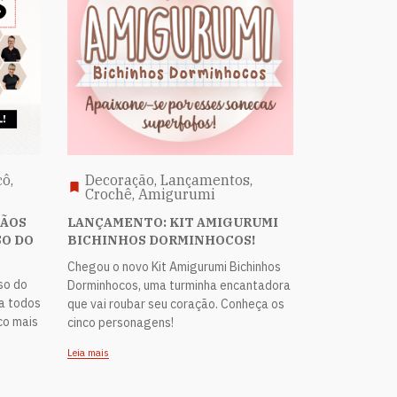
cô,
Decoração, Lançamentos,
Crochê, Amigurumi
SÃOS
LANÇAMENTO: KIT AMIGURUMI
SO DO
BICHINHOS DORMINHOCOS!
Chegou o novo Kit Amigurumi Bichinhos
so do
Dorminhocos, uma turminha encantadora
ra todos
que vai roubar seu coração. Conheça os
co mais
cinco personagens!
Leia mais