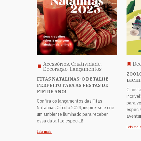
Acessórios, Criatividade,
Dec
Decoração, Lançamentos
ZOOLÓ
FITAS NATALINAS: O DETALHE
BICH
PERFEITO PARA AS FESTAS DE
O noss
FIM DE ANO!
incríve
Confira os lançamentos das Fitas
para v
Natalinas Círculo 2023, inspire-se e crie
especia
um ambiente iluminado para receber
aventur
essa data tão especial!
Leia mai
Leia mais