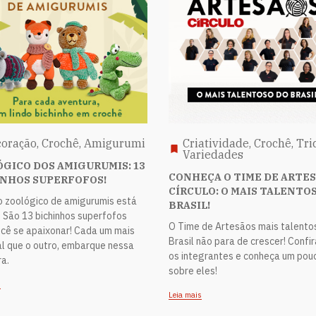
oração, Crochê, Amigurumi
Criatividade, Crochê, Tri
Variedades
GICO DOS AMIGURUMIS: 13
CONHEÇA O TIME DE ARTE
INHOS SUPERFOFOS!
CÍRCULO: O MAIS TALENTO
o zoológico de amigurumis está
BRASIL!
l! São 13 bichinhos superfofos
O Time de Artesãos mais talento
ocê se apaixonar! Cada um mais
Brasil não para de crescer! Confi
l que o outro, embarque nessa
os integrantes e conheça um pou
a.
sobre eles!
s
Leia mais