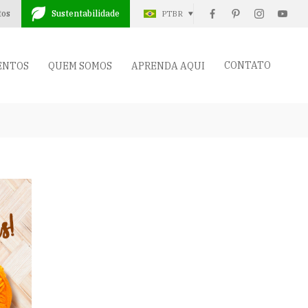
tos
Sustentabilidade
PTBR
CONTATO
ENTOS
QUEM SOMOS
APRENDA AQUI