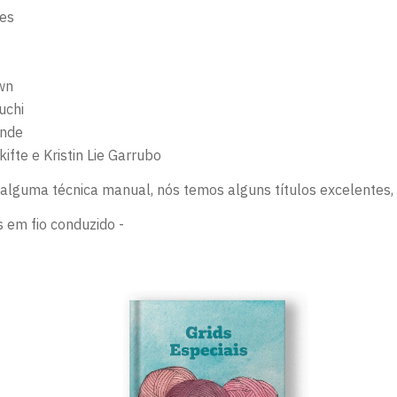
les
wn
uchi
ende
ifte e Kristin Lie Garrubo
lguma técnica manual, nós temos alguns títulos excelentes, 
os em fio conduzido -