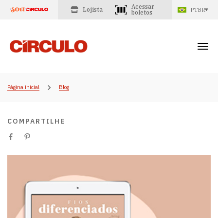
Acessar
Lojista
PTBR
boletos
Página inicial
Blog
COMPARTILHE