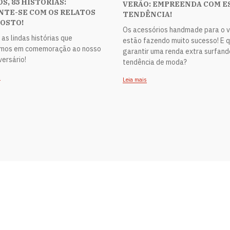
OS, 85 HISTÓRIAS:
VERÃO: EMPREENDA COM E
NTE-SE COM OS RELATOS
TENDÊNCIA!
OSTO!
Os acessórios handmade para o 
 as lindas histórias que
estão fazendo muito sucesso! E q
mos em comemoração ao nosso
garantir uma renda extra surfan
versário!
tendência de moda?
s
Leia mais