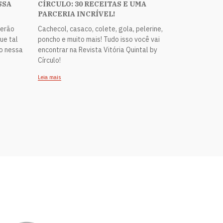
SSA
CÍRCULO: 30 RECEITAS E UMA
PARCERIA INCRÍVEL!
verão
Cachecol, casaco, colete, gola, pelerine,
ue tal
poncho e muito mais! Tudo isso você vai
do nessa
encontrar na Revista Vitória Quintal by
Círculo!
Leia mais