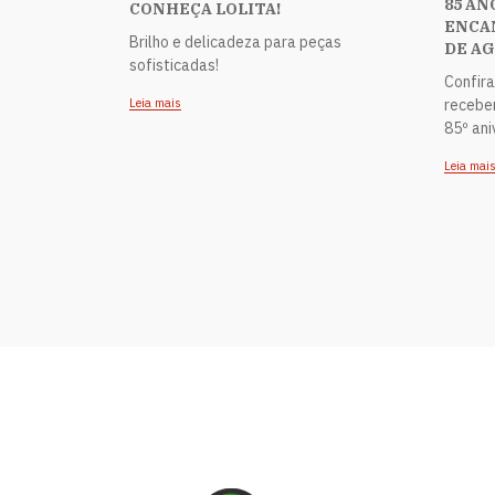
85 AN
CONHEÇA LOLITA!
ENCA
Brilho e delicadeza para peças
DE AG
sofisticadas!
Confira
Leia mais
recebe
85º ani
Leia mai