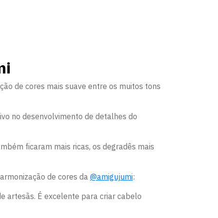
mi
ição de cores mais suave entre os muitos tons
ativo no desenvolvimento de detalhes do
ambém ficaram mais ricas, os degradês mais
 harmonização de cores da
@amigujumi
:
e artesãs. É excelente para criar cabelo