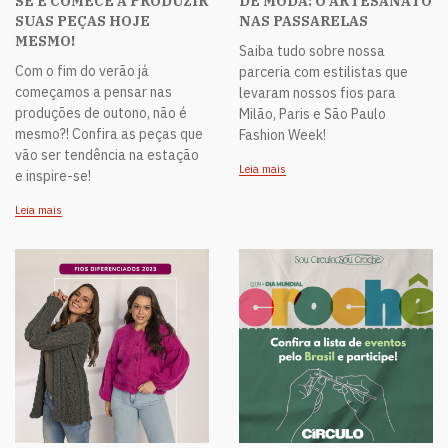
SE E COMECE A PRODUZIR
DE MODA: O ARTESANATO
SUAS PEÇAS HOJE
NAS PASSARELAS
MESMO!
Saiba tudo sobre nossa
Com o fim do verão já
parceria com estilistas que
começamos a pensar nas
levaram nossos fios para
produções de outono, não é
Milão, Paris e São Paulo
mesmo?! Confira as peças que
Fashion Week!
vão ser tendência na estação
Leia mais
e inspire-se!
Leia mais