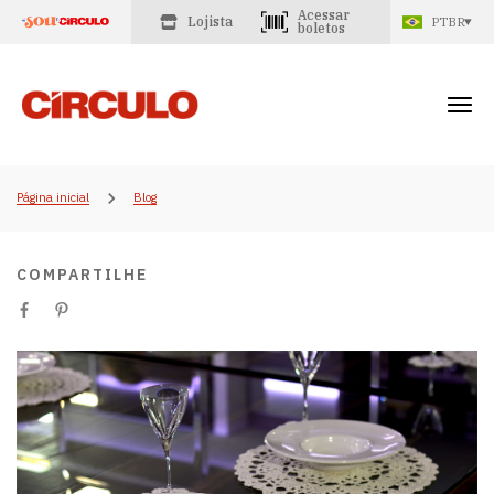
Acessar
Lojista
PTBR
boletos
Página inicial
Blog
COMPARTILHE