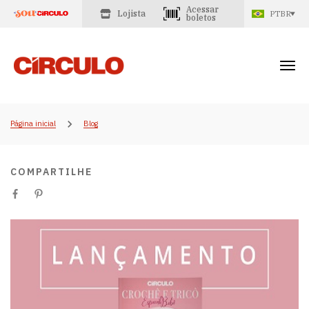
Acessar
Lojista
PTBR
boletos
Página inicial
Blog
COMPARTILHE