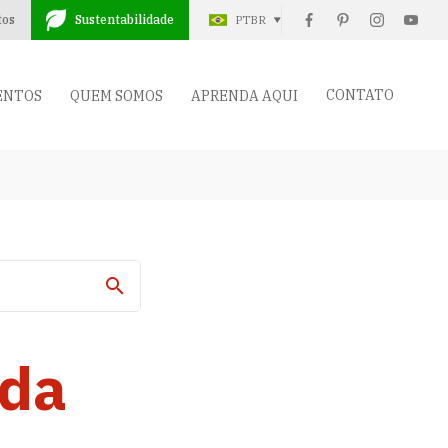
tos
Sustentabilidade
PTBR
CONTATO
ENTOS
QUEM SOMOS
APRENDA AQUI
ida