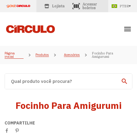
Acessar
Lojista
PTBR
boletos
Página
Focinho Para
Produtos
Acessórios
inicial
Amigurumi
Focinho Para Amigurumi
COMPARTILHE