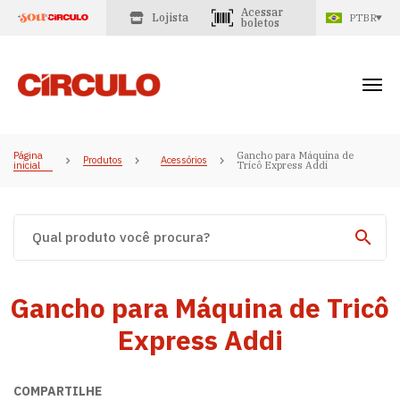
Acessar
Lojista
PTBR
boletos
Página
Gancho para Máquina de
Produtos
Acessórios
inicial
Tricô Express Addi
Gancho para Máquina de Tricô
Express Addi
COMPARTILHE