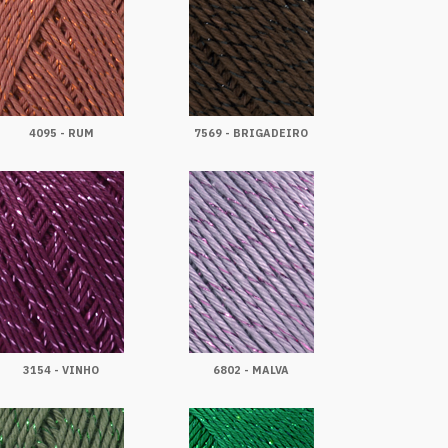
4095 - RUM
7569 - BRIGADEIRO
3154 - VINHO
6802 - MALVA