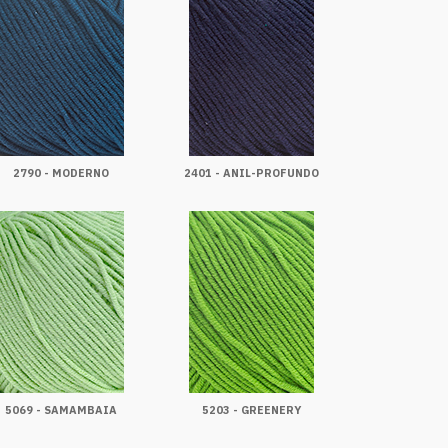
2790 - MODERNO
2401 - ANIL-PROFUNDO
5069 - SAMAMBAIA
5203 - GREENERY