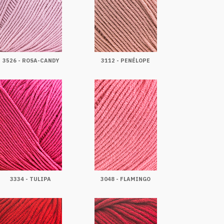
3526 - ROSA-CANDY
3112 - PENÉLOPE
3334 - TULIPA
3048 - FLAMINGO