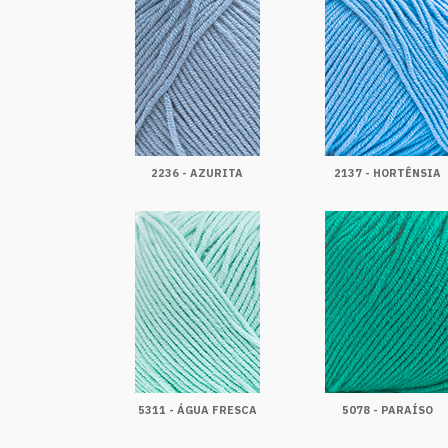
2236 - AZURITA
2137 - HORTÊNSIA
5311 - ÁGUA FRESCA
5078 - PARAÍSO