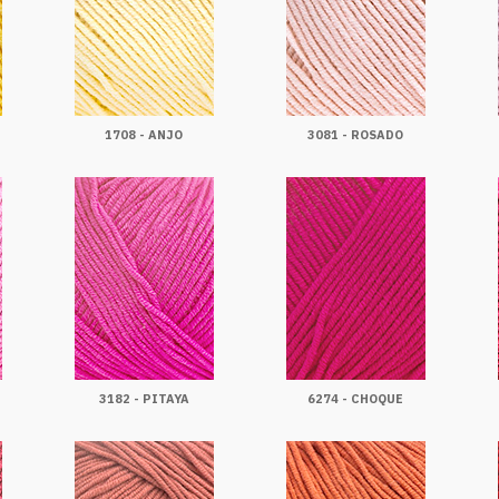
1708 - ANJO
3081 - ROSADO
3182 - PITAYA
6274 - CHOQUE