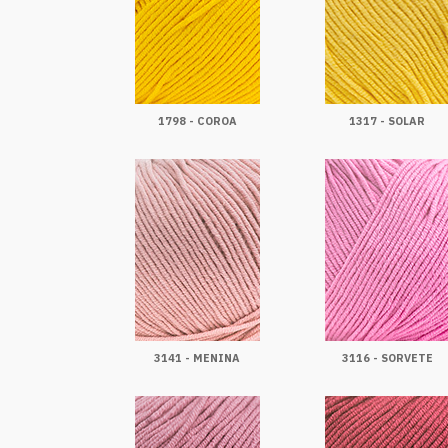
1798 - COROA
1317 - SOLAR
3141 - MENINA
3116 - SORVETE