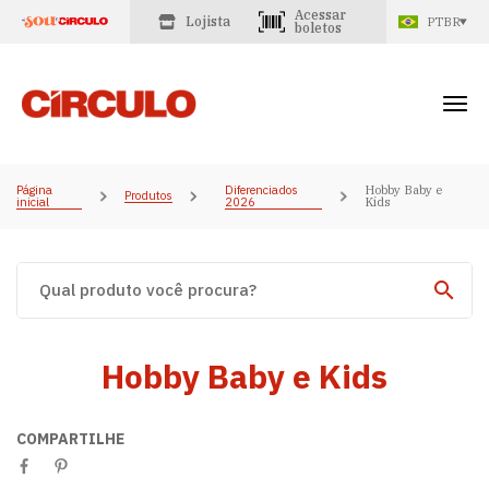
Acessar
Lojista
PTBR
boletos
Página
Diferenciados
Hobby Baby e
Produtos
inicial
2026
Kids
Hobby Baby e Kids
COMPARTILHE