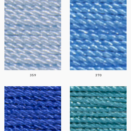
359
370