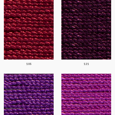
105
121