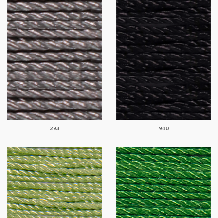
293
940