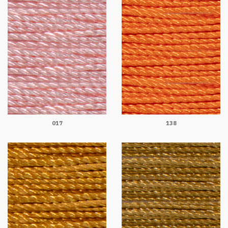
017
138