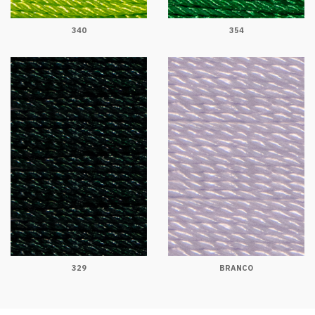
340
354
329
BRANCO