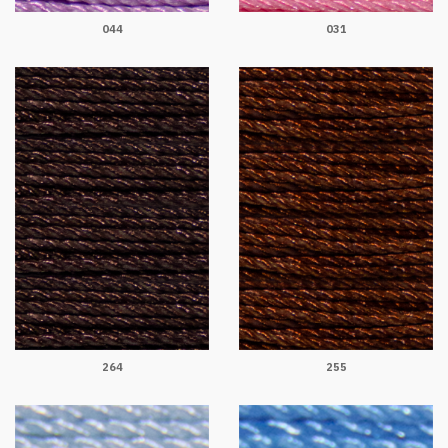
044
031
264
255