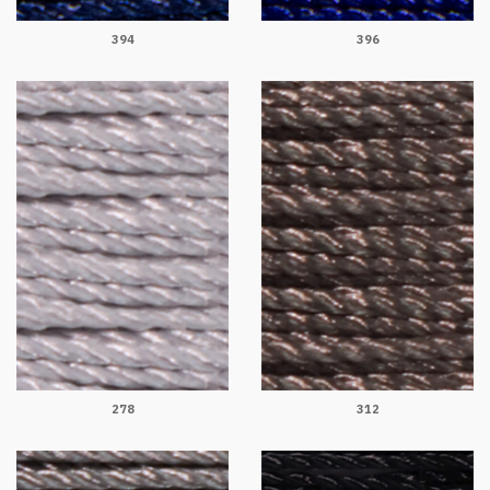
394
396
278
312