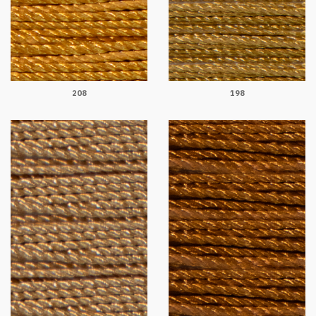
208
198