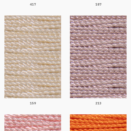
417
187
159
213