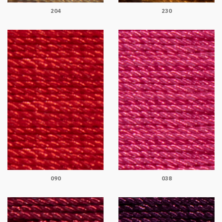
204
230
090
038