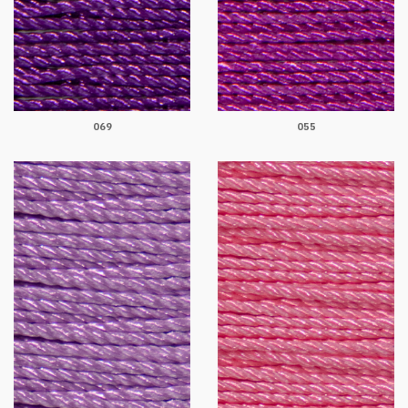
069
055