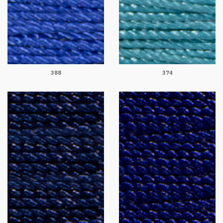
388
374