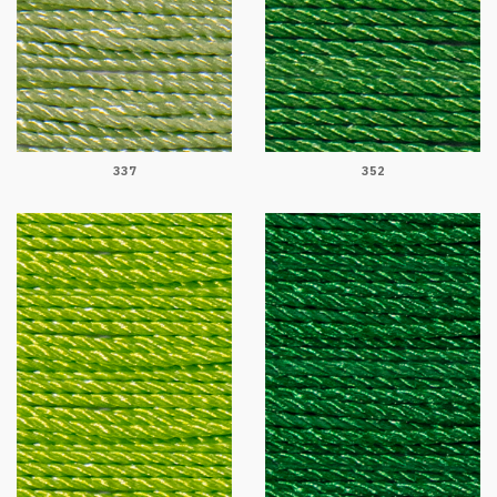
337
352