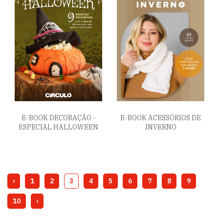
E-BOOK DECORAÇÃO -
E-BOOK ACESSÓRIOS DE
ESPECIAL HALLOWEEN
INVERNO
‹
1
2
3
4
5
6
7
8
9
10
›