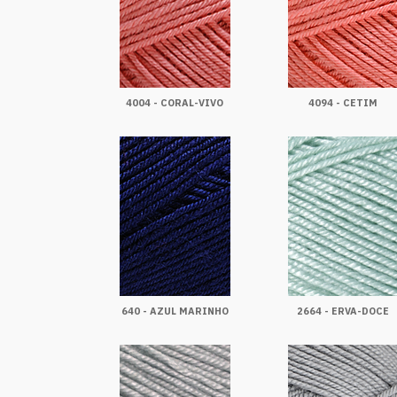
4004 - CORAL-VIVO
4094 - CETIM
640 - AZUL MARINHO
2664 - ERVA-DOCE