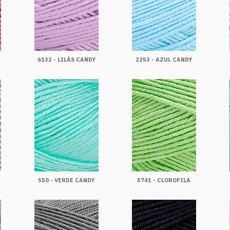
6132 - LILÁS CANDY
2253 - AZUL CANDY
550 - VERDE CANDY
5741 - CLOROFILA