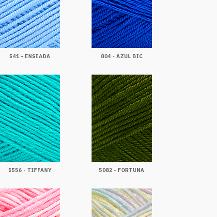
541 - ENSEADA
804 - AZUL BIC
5556 - TIFFANY
5082 - FORTUNA