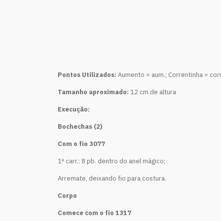
Pontos Utilizados:
Aumento = aum.; Correntinha = corr.
Tamanho aproximado:
12 cm de altura
Execução:
Bochechas (2)
Com o fio 3077
1ª carr.: 8 pb. dentro do anel mágico;
Arremate, deixando fio para costura.
Corpo
Comece com o fio 1317