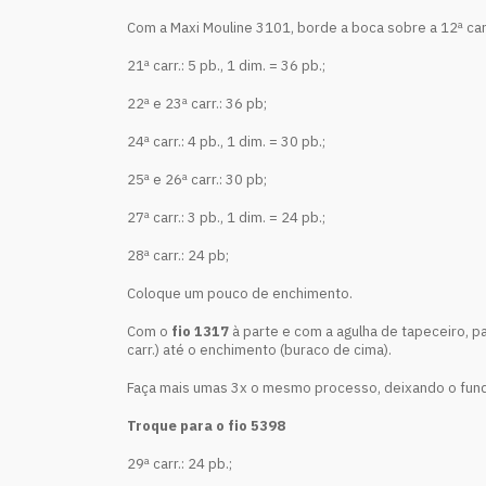
Com a Maxi Mouline 3101, borde a boca sobre a 12ª carr.
21ª carr.: 5 pb., 1 dim. = 36 pb.;
22ª e 23ª carr.: 36 pb;
24ª carr.: 4 pb., 1 dim. = 30 pb.;
25ª e 26ª carr.: 30 pb;
27ª carr.: 3 pb., 1 dim. = 24 pb.;
28ª carr.: 24 pb;
Coloque um pouco de enchimento.
Com o
fio 1317
à parte e com a agulha de tapeceiro, p
carr.) até o enchimento (buraco de cima).
Faça mais umas 3x o mesmo processo, deixando o fund
Troque para o fio 5398
29ª carr.: 24 pb.;