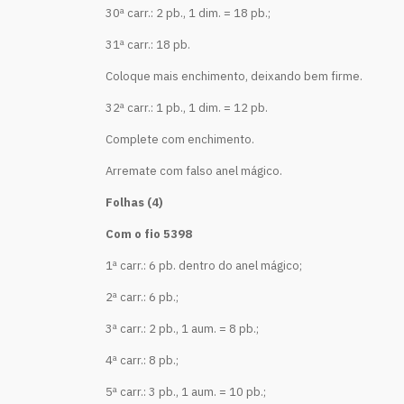
30ª carr.: 2 pb., 1 dim. = 18 pb.;
31ª carr.: 18 pb.
Coloque mais enchimento, deixando bem firme.
32ª carr.: 1 pb., 1 dim. = 12 pb.
Complete com enchimento.
Arremate com falso anel mágico.
Folhas (4)
Com o fio 5398
1ª carr.: 6 pb. dentro do anel mágico;
2ª carr.: 6 pb.;
3ª carr.: 2 pb., 1 aum. = 8 pb.;
4ª carr.: 8 pb.;
5ª carr.: 3 pb., 1 aum. = 10 pb.;