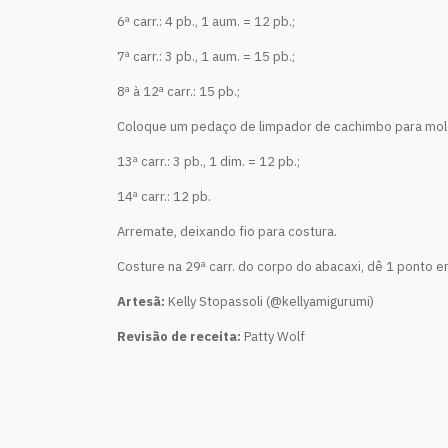
6ª carr.: 4 pb., 1 aum. = 12 pb.;
7ª carr.: 3 pb., 1 aum. = 15 pb.;
8ª à 12ª carr.: 15 pb.;
Coloque um pedaço de limpador de cachimbo para moldar
13ª carr.: 3 pb., 1 dim. = 12 pb.;
14ª carr.: 12 pb.
Arremate, deixando fio para costura.
Costure na 29ª carr. do corpo do abacaxi, dê 1 ponto e
Artesã:
Kelly Stopassoli (@kellyamigurumi)
Revisão de receita:
Patty Wolf