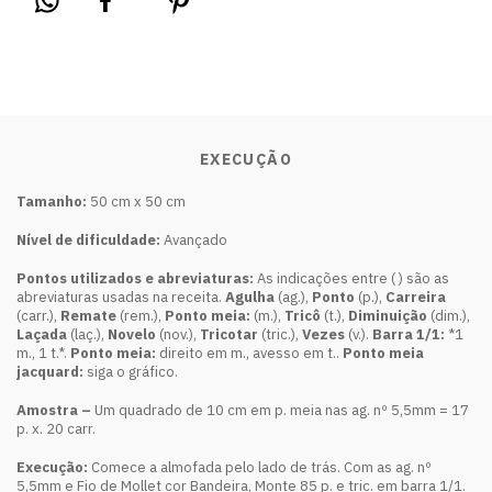
EXECUÇÃO
Tamanho:
50 cm x 50 cm
Nível de dificuldade:
Avançado
Pontos utilizados e abreviaturas:
As indicações entre ( ) são as
abreviaturas usadas na receita.
Agulha
(ag.),
Ponto
(p.),
Carreira
(carr.),
Remate
(rem.),
Ponto meia:
(m.),
Tricô
(t.),
Diminuição
(dim.),
Laçada
(laç.),
Novelo
(nov.),
Tricotar
(tric.),
Vezes
(v.).
Barra 1/1:
*1
m., 1 t.*.
Ponto meia:
direito em m., avesso em t..
Ponto meia
jacquard:
siga o gráfico.
Amostra –
Um quadrado de 10 cm em p. meia nas ag. nº 5,5mm = 17
p. x. 20 carr.
Execução:
Comece a almofada pelo lado de trás. Com as ag. nº
5,5mm e Fio de Mollet cor Bandeira, Monte 85 p. e tric. em barra 1/1.