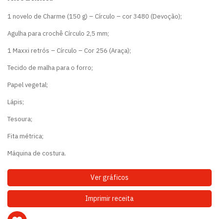
1 novelo de Charme (150 g) – Círculo – cor 3480 (Devoção);
Agulha para crochê Círculo 2,5 mm;
1 Maxxi retrós – Círculo – Cor 256 (Araça);
Tecido de malha para o forro;
Papel vegetal;
Lápis;
Tesoura;
Fita métrica;
Máquina de costura.
Ver gráficos
Imprimir receita