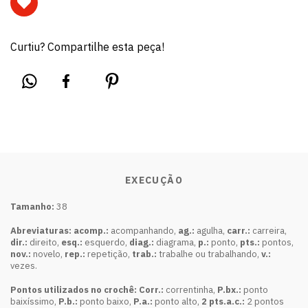
Curtiu? Compartilhe esta peça!
EXECUÇÃO
Tamanho:
38
Abreviaturas: acomp.:
acompanhando,
ag.:
agulha,
carr.:
carreira,
dir.:
direito,
esq.:
esquerdo,
diag.:
diagrama,
p.:
ponto,
pts.:
pontos,
nov.:
novelo,
rep.:
repetição,
trab.:
trabalhe ou trabalhando,
v.:
vezes.
Pontos utilizados no crochê: Corr.:
correntinha,
P.bx.:
ponto
baixíssimo,
P.b.:
ponto baixo,
P.a.:
ponto alto,
2 pts.a.c.:
2 pontos