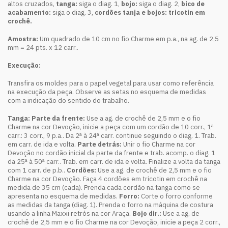
altos cruzados,
tanga:
siga o diag. 1,
bojo:
siga o diag. 2,
bico de
acabamento:
siga o diag. 3,
cordões tanja e bojos:
tricotin em
crochê.
Amostra:
Um quadrado de 10 cm no fio Charme em p.a., na ag. de 2,5
mm = 24 pts. x 12 carr..
Execução:
Transfira os moldes para o papel vegetal para usar como referência
na execução da peça. Observe as setas no esquema de medidas
com a indicação do sentido do trabalho.
Tanga: Parte da frente:
Use a ag. de crochê de 2,5 mm e o fio
Charme na cor Devoção, inicie a peça com um cordão de 10 corr., 1ª
carr.: 3 corr., 9 p.a.. Da 2ª à 24ª carr. continue seguindo o diag. 1. Trab.
em carr. de ida e volta.
Parte detrás:
Unir o fio Charme na cor
Devoção no cordão inicial da parte da frente e trab. acomp. o diag. 1
da 25ª à 50ª carr.. Trab. em carr. de ida e volta. Finalize a volta da tanga
com 1 carr. de p.b..
Cordões:
Use a ag. de crochê de 2,5 mm e o fio
Charme na cor Devoção. Faça 4 cordões em tricotin em crochê na
medida de 35 cm (cada). Prenda cada cordão na tanga como se
apresenta no esquema de medidas.
Forro:
Corte o forro conforme
as medidas da tanga (diag. 1). Prenda o forro na máquina de costura
usando a linha Maxxi retrós na cor Araça.
Bojo dir.:
Use a ag. de
crochê de 2,5 mm e o fio Charme na cor Devoção, inicie a peça 2 corr.,