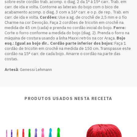
sobre este cordão trab. acomp. o diag. 2 da 1ª à 15ª carr.. Trab. em
carr. de ida e volta. Contorne as laterais do bojo com o bico de
acabamento acomp. o diag. 3 com a 16ª carr. e o p. de rep.. Trab. em
carr. de ida e volta.
Cordões:
Use a ag. de crochê de 2,5 mm e o fio
Charme na cor Devoção. Faça 2 cordões de tricotin em crochê na
medida de 45 cm (cada) e prenda no cordão inicial do bojo.
Forro:
Corte o forro conforme a medida do bojo (diag. 2). Prenda o forro na
máquina de costura usando a linha Maxxi retrós na cor Araça.
Bojo
esq.:
Igual ao bojo dir..
Cordão parte inferior dos bojos:
Faça 1
cordão de tricotin em crochê na medida de 150 cm. Transpasse este
cordão na 15ª carr. de cada bojo. Amarre o cordão na parte das
costas.
Artesã
: Genessi Lehmann
PRODUTOS USADOS NESTA RECEITA