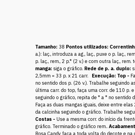
Tamanho:
38
Pontos utilizados:
Correntinh
a.): laç., introduza a ag., laç., puxe o p. laç., r
p. laç., rem., 2 p.* (2 v.) e com outra laç., rem.
manga:
siga o gráfico.
Rede de p. a. duplo:
s
2,5mm = 33 p. x 21 carr.
Execução:
Top -
Fa
no sentido dos p. (26 v.). Trabalhe seguindo a
última carr. do top, faça uma corr. de 110 p.
seguindo o gráfico, repita de * a * no sentido
Faça as duas mangas iguais, deixe entre elas
da calcinha seguindo o gráfico. Trabalhe segui
Costas -
Use a mesma corr. do início da frent
gráfico. Terminado o gráfico rem..
Acabamen
Rosa Candy faça a toda volta do decote e na c