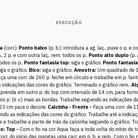
EXECUÇÃO
a
(corr.).
Ponto baixo
(p. b.): introduza a ag. laç., puxe o p. e 
em., 2 p. e com outra laç., rem. todos os p..
Ponto alto duplo
(p. 
 todos os p..
Ponto fantasia top:
siga o gráfico.
Ponto fantasia
iga o gráfico.
Bico:
siga o gráfico.
Amostra:
Um quadrado de 10
ça uma corr. de 260 p. feche em círculo e trabalhe em p. fanta
s indicações das cores do gráfico. Terminado o gráfico rem..
Al
 e prenda em outro p. do top com intervalo de 14 cm, para for
 dos p. (6 v.) mais as bordas. Trabalhe seguindo as indicações d
 23 cm para o decote.
Calcinha - Frente -
Faça uma corr. de 11
ndo as indicações das cores do gráfico. Trabalhe até a indicaçã
e e trabalhe a parte de trás da calcinha seguindo o gráfico. T
to:
Top -
Com o fio na cor Aqua faça a toda volta do início do t
orr. do início das mangas uma carr. em p. b. e rem.. Com o fio