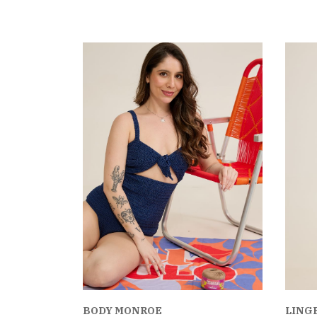
BODY MONROE
LING