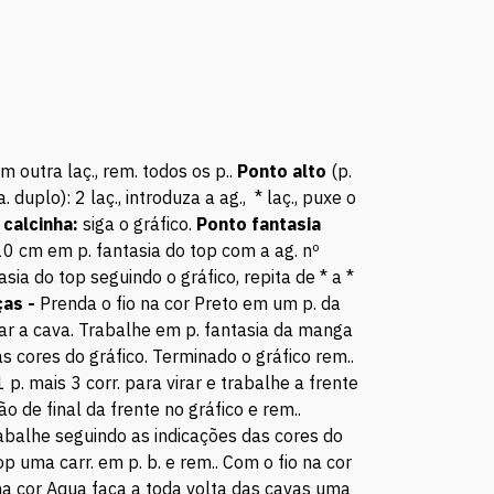
com outra laç., rem. todos os p..
Ponto alto
(p.
a. duplo): 2 laç., introduza a ag., * laç., puxe o
 calcinha:
siga o gráfico.
Ponto fantasia
 cm em p. fantasia do top com a ag. nº
sia do top seguindo o gráfico, repita de * a *
ças -
Prenda o fio na cor Preto em um p. da
mar a cava. Trabalhe em p. fantasia da manga
as cores do gráfico. Terminado o gráfico rem..
 p. mais 3 corr. para virar e trabalhe a frente
o de final da frente no gráfico e rem..
rabalhe seguindo as indicações das cores do
op uma carr. em p. b. e rem.. Com o fio na cor
 na cor Aqua faça a toda volta das cavas uma