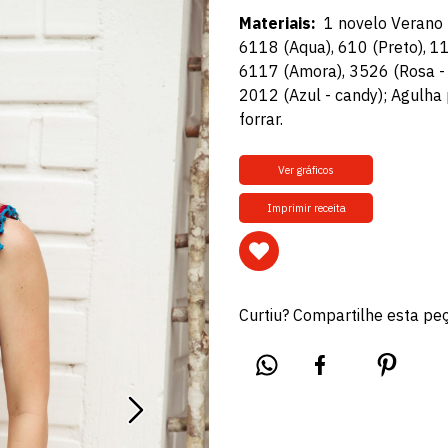
Materiais:
1 novelo Verano -
6118 (Aqua), 610 (Preto), 1
6117 (Amora), 3526 (Rosa -
2012 (Azul - candy); Agulha 
forrar.
Ver gráficos
Imprimir receita
Curtiu? Compartilhe esta pe