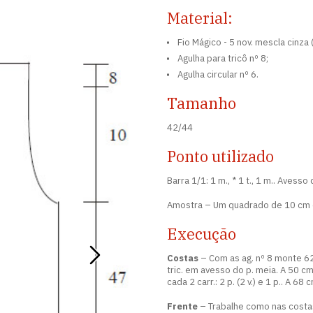
Material:
Fio Mágico - 5 nov. mescla cinza 
Agulha para tricô nº 8;
Agulha circular nº 6.
Tamanho
42/44
Ponto utilizado
Barra 1/1: 1 m., * 1 t., 1 m.. Avesso
Amostra – Um quadrado de 10 cm em 
Execução
Costas
– Com as ag. nº 8 monte 62 
tric. em avesso do p. meia. A 50 cm
cada 2 carr.: 2 p. (2 v.) e 1 p.. A 68
Frente
– Trabalhe como nas costas 