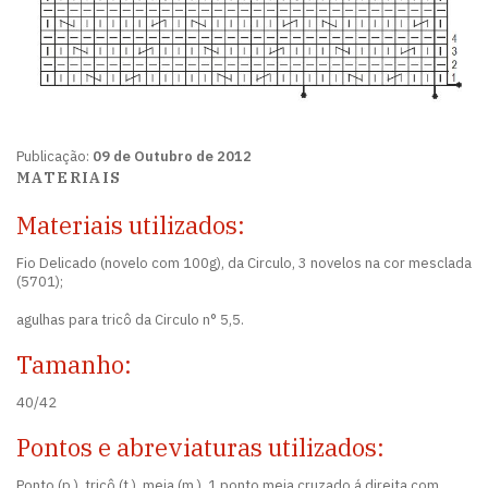
Publicação:
09 de Outubro de 2012
MATERIAIS
Materiais utilizados:
Fio Delicado (novelo com 100g), da Circulo, 3 novelos na cor mesclada
(5701);
agulhas para tricô da Circulo n° 5,5.
Tamanho:
40/42
Pontos e abreviaturas utilizados:
Ponto (p.), tricô (t.), meia (m.), 1 ponto meia cruzado á direita com