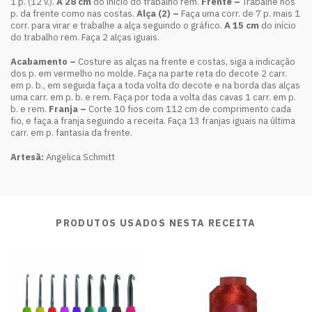
1 p. (12 v.).
A 28 cm
do início do trabalho rem.
Frente –
Trabalhe nos
p. da frente como nas costas.
Alça (2) –
Faça uma corr. de 7 p. mais 1
corr. para virar e trabalhe a alça seguindo o gráfico.
A 15 cm
do início
do trabalho rem. Faça 2 alças iguais.
Acabamento –
Costure as alças na frente e costas, siga a indicação
dos p. em vermelho no molde. Faça na parte reta do decote 2 carr.
em p. b., em seguida faça a toda volta do decote e na borda das alças
uma carr. em p. b. e rem. Faça por toda a volta das cavas 1 carr. em p.
b. e rem.
Franja –
Corte 10 fios com 112 cm de comprimento cada
fio, e faça a franja seguindo a receita. Faça 13 franjas iguais na última
carr. em p. fantasia da frente.
Artesã:
Angelica Schmitt
PRODUTOS USADOS NESTA RECEITA