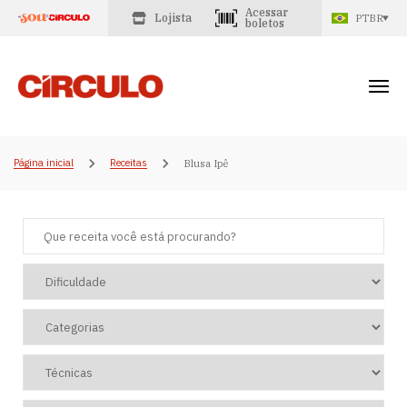
Acessar
Lojista
PTBR
boletos
Página inicial
Receitas
Blusa Ipê