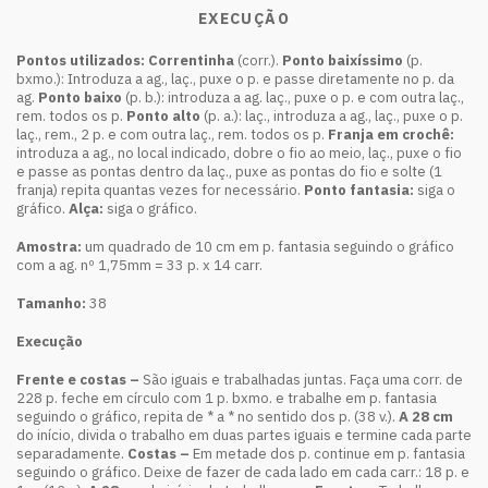
EXECUÇÃO
Pontos utilizados: Correntinha
(corr.).
Ponto baixíssimo
(p.
bxmo.): Introduza a ag., laç., puxe o p. e passe diretamente no p. da
ag.
Ponto baixo
(p. b.): introduza a ag. laç., puxe o p. e com outra laç.,
rem. todos os p.
Ponto alto
(p. a.): laç., introduza a ag., laç., puxe o p.
laç., rem., 2 p. e com outra laç., rem. todos os p.
Franja em crochê:
introduza a ag., no local indicado, dobre o fio ao meio, laç., puxe o fio
e passe as pontas dentro da laç., puxe as pontas do fio e solte (1
franja) repita quantas vezes for necessário.
Ponto fantasia:
siga o
gráfico.
Alça:
siga o gráfico.
Amostra:
um quadrado de 10 cm em p. fantasia seguindo o gráfico
com a ag. nº 1,75mm = 33 p. x 14 carr.
Tamanho:
38
Execução
Frente e costas –
São iguais e trabalhadas juntas. Faça uma corr. de
228 p. feche em círculo com 1 p. bxmo. e trabalhe em p. fantasia
seguindo o gráfico, repita de * a * no sentido dos p. (38 v.).
A 28 cm
do início, divida o trabalho em duas partes iguais e termine cada parte
separadamente.
Costas –
Em metade dos p. continue em p. fantasia
seguindo o gráfico. Deixe de fazer de cada lado em cada carr.: 18 p. e