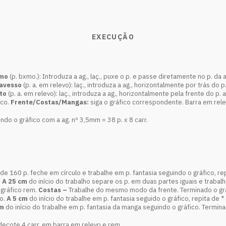
EXECUÇÃO
imo
(p. bxmo.): Introduza a ag., laç., puxe o p. e passe diretamente no p. da 
 avesso
(p. a. em relevo): laç., introduza a ag., horizontalmente por trás do p. a
to
(p. a. em relevo): laç., introduza a ag., horizontalmente pela frente do p. a. 
ico.
Frente/Costas/Mangas:
siga o gráfico correspondente. Barra em relev
do o gráfico com a ag. nº 3,5mm = 38 p. x 8 carr.
 de 160 p. feche em círculo e trabalhe em p. fantasia seguindo o gráfico, re
.
A 25 cm
do início do trabalho separe os p. em duas partes iguais e traba
 gráfico rem.
Costas –
Trabalhe do mesmo modo da frente. Terminado o gr
co.
A 5 cm
do início do trabalhe em p. fantasia seguido o gráfico, repita de *
cm
do início do trabalhe em p. fantasia da manga seguindo o gráfico. Termina
 decote 4 carr. em barra em relevo e rem.