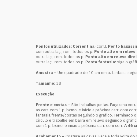
Pontos utilizados: Correntina
(corr.).
Ponto baixíss
com outra laç., rem. todos os p.
Ponto alto em relevo
outra laç., rem. todos os p.
Ponto alto em relevo direi
outra laç., rem. todos os p.
Ponto fantasia:
siga o gráf
Amostra –
Um quadrado de 10 cm em p. fantasia seguin
Tamanho:
38
Execução
Frente e costas –
São trabalhas juntas. Faça uma corr.
as carr. com 1 p. bxmo. e inicie a próxima carr. com corr
fantasia frente/costas seguindo o gráfico. Terminado o
círculo e trabalhe em barra em relevo seguindo o gráfi
com 1 p. bxmo. e inicie a próxima carr. com corr.
A 46 
Acabamento –
Costure as cavas. Faça a toda volta do