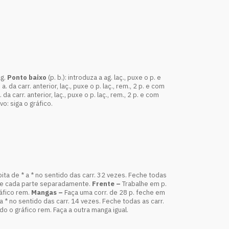
ag.
Ponto baixo
(p. b.): introduza a ag. laç., puxe o p. e
. da carr. anterior, laç., puxe o p. laç., rem., 2 p. e com
da carr. anterior, laç., puxe o p. laç., rem., 2 p. e com
o: siga o gráfico.
pita de * a * no sentido das carr. 32 vezes. Feche todas
lhe cada parte separadamente.
Frente –
Trabalhe em p.
áfico rem.
Mangas –
Faça uma corr. de 28 p. feche em
 a * no sentido das carr. 14 vezes. Feche todas as carr.
do o gráfico rem. Faça a outra manga igual.