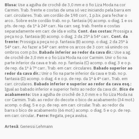
Blusa:
Use a agulha de crochê de 3,0 mm e o fio Liza Moda na cor
Carmim. Trab. frente e costas de uma só vez iniciando pela barra em
carr. circulares. Trab. um cordão de 198 corr., 1 p.bx. para fechar o
arco.. Sobre este cordão trab. no p. fantasia (A) acomp. o diag. 1 e os
pts. de rep. da 1ª à 24ª carr.. Na carr. seg. trab. frente e costas
separadamente em carr. de ida e volta.
Cont. das costas:
Prossiga a
peça no p. fantasia (B) acomp. o diag. 2 da 25ª à 54ª carr..
Cont. da
frente:
Prossiga a peça no p. fantasia (B) acomp. o diag. 2 da 25ª à
54ª carr.. Ao fazer a 54ª carr. entre os arcos de 3 corr. vá unindo os
ombros com p.bx.
Babado inferior ao redor da cava dir.:
Use a ag.
de crochê de 3,0 mm e o fio Liza Moda na cor Carmim. Unir o fio na
parte inferior da cava e trab. no p. fantasia (C) acomp. o diag. 3 e o p.
de rep. da 1ª à 7ª carr.. Trab. em carr. circulares.
Babado superior ao
redor da cava dir.:
Unir o fio na parte inferior da cava e trab. no p.
fantasia (D) acomp. o diag. 4 e o p. de rep. da 1ª à 4ª carr.. Trab. em
carr. circulares.
Babado inferior e superior ao redor da cava esq.:
Igual ao babado inferior e superior feito ao redor da cava dir..
Bico de
acabamento:
Use a agulha de crochê de 3,0 mm e o fio Liza Moda na
cor Carmim. Trab. ao redor do decote o bico de acabamento (34 mot.)
acomp. o diag. 5 e o p. de rep. em carr. circular. Trab. ao redor da
barra o bico de acabamento (66 mot.) acomp. o diag. 5 e o p. de rep.
em carr. circular..
Forro:
Regata, peça avulsa.
Artesã
: Genessi Lehmann