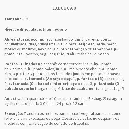
EXECUÇÃO
Tamanho:
38
Nível de dificuldade:
Intermediário
Abreviaturas: acomp.:
acompanhando,
carr.:
carreira,
cont.:
continuidade,
diag.:
diagrama,
dir.:
direita,
esq.:
esquerda,
mot.:
motivo ou motivos,
nov.:
novelo,
rep.:
repetição ou repetições,
p.:
ponto,
pts.:
pontos,
seg.:
seguinte,
trab.:
trabalhe,
v.:
vezes.
Pontos utilizados no crochê: corr.:
correntinha,
p.bx.:
ponto
baixíssimo,
p.b.:
ponto baixo,
m.p.a.:
meio ponto alto,
p.a.:
ponto
alto,
3 p.a.f.j.:
3 pontos altos fechados juntos em pontos de bases
diferentes,
p. fantasia (A):
siga o diag. 1,
p. fantasia (B):
siga o diag.
2,
p. fantasia (C – babado inferior):
siga o diag. 3,
p. fantasia (D –
babado superior):
siga o diag. 4,
bico de acabamento:
siga o diag. 5.
Amostra:
Um quadrado de 10 cm no p. fantasia (B - diag. 2) na ag. na
agulha de crochê de 3,0 mm = 24 pts. x 12 carr..
Execução:
Transfira os moldes para o papel vegetal para usar como
referência na execução da peça. Observe as setas no esquema de
medidas com a indicação do sentido do trabalho.