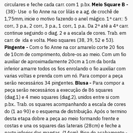
circulares e feche cada carr. com 1 p.bx.
Meio Square B -
(38)- Use o fio Anne na cor lilás e a ag. de crochê de
1,75mm, inicie o motivo fazendo o anel mágico. 1ª carr.: 5
corr., 3 p.a., 2 corr., 3 p.a., 1 corr., 1 p.a.. Da 2ª até a 4ª carr.
continue seguindo o diag. 2 e a escala de cores. Trab. em
carr. de ida e volta. Meio squares (38, 39, 52 e 53).
Pingente -
Com o fio Anne na cor amarelo corte 20 fios
de 10cm de comprimento, dobre-os ao meio. Com um fio
auxiliar de aproximadamente 20cm a 1cm da borda
inferior amarre todos os fios enrolando o fio auxiliar com
varias voltas e prenda com um nó. Para compor a peça
serão necessários 34 pingentes.
Blusa -
Para compor a
peça serão necessários a execução de 86 squares
(diag.1) e 4 meio squares (diag.2), unidos entre si com
p.bx.. Trab. os squares acompanhando a escala de cores
do (1 ao 90) e o esquema de distribuição. Após o termino
desta etapa dobre a peça ao meio formando frente e
costas e una os squares das laterais (28cm) e feche a
parte inferior das mangas (14cm). Bico de acabamento -