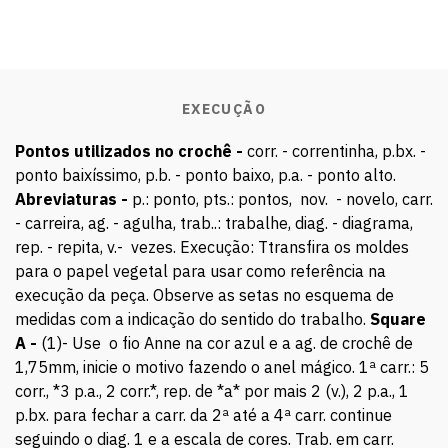
EXECUÇÃO
Pontos utilizados no crochê -
corr. - correntinha, p.bx. -
ponto baixíssimo, p.b. - ponto baixo, p.a. - ponto alto.
Abreviaturas -
p.: ponto, pts.: pontos, nov. - novelo, carr.
- carreira, ag. - agulha, trab..: trabalhe, diag. - diagrama,
rep. - repita, v.- vezes. Execução: Ttransfira os moldes
para o papel vegetal para usar como referência na
execução da peça. Observe as setas no esquema de
medidas com a indicação do sentido do trabalho.
Square
A -
(1)- Use o fio Anne na cor azul e a ag. de crochê de
1,75mm, inicie o motivo fazendo o anel mágico. 1ª carr.: 5
corr., *3 p.a., 2 corr.*, rep. de *a* por mais 2 (v.), 2 p.a., 1
p.bx. para fechar a carr. da 2ª até a 4ª carr. continue
seguindo o diag. 1 e a escala de cores. Trab. em carr.