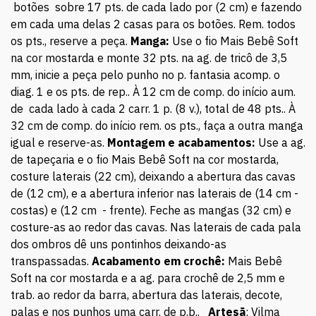
botões sobre 17 pts. de cada lado por (2 cm) e fazendo
em cada uma delas 2 casas para os botões. Rem. todos
os pts., reserve a peça.
Manga:
Use o fio Mais Bebê Soft
na cor mostarda e monte 32 pts. na ag. de tricô de 3,5
mm, inicie a peça pelo punho no p. fantasia acomp. o
diag. 1 e os pts. de rep.. À 12 cm de comp. do início aum.
de cada lado à cada 2 carr. 1 p. (8 v.), total de 48 pts.. À
32 cm de comp. do início rem. os pts., faça a outra manga
igual e reserve-as.
Montagem e acabamentos:
Use a ag.
de tapeçaria e o fio Mais Bebê Soft na cor mostarda,
costure laterais (22 cm), deixando a abertura das cavas
de (12 cm), e a abertura inferior nas laterais de (14 cm -
costas) e (12 cm - frente). Feche as mangas (32 cm) e
costure-as ao redor das cavas. Nas laterais de cada pala
dos ombros dê uns pontinhos deixando-as
transpassadas.
Acabamento em crochê:
Mais Bebê
Soft na cor mostarda e a ag. para crochê de 2,5 mm e
trab. ao redor da barra, abertura das laterais, decote,
palas e nos punhos uma carr. de p.b..
Artesã
: Vilma