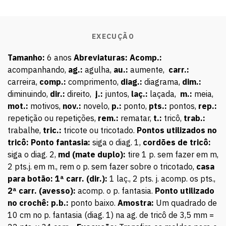
EXECUÇÃO
Tamanho:
6 anos
Abreviaturas: A
comp.:
acompanhando,
ag.:
agulha,
au.:
aumente,
carr.:
carreira,
comp.:
comprimento,
diag.:
diagrama,
dim.:
diminuindo,
dir.:
direito,
j.:
juntos,
laç.:
laçada,
m.:
meia,
mot.:
motivos,
nov.:
novelo,
p.:
ponto,
pts.:
pontos,
rep.:
repetição ou repetições,
rem.:
rematar,
t.:
tricô,
trab.:
trabalhe,
tric.:
tricote ou tricotado.
Pontos utilizados no
tricô: P
onto fantasia:
siga o diag. 1,
cordões de tricô:
siga o diag. 2,
md (mate duplo):
tire 1 p. sem fazer em m,
2 pts.j. em m., rem o p. sem fazer sobre o tricotado,
casa
para botão: 1ª carr. (dir.):
1 laç., 2 pts. j. acomp. os pts.,
2ª carr. (avesso):
acomp. o p. fantasia.
Ponto utilizado
no crochê: p.b.:
ponto baixo.
Amostra:
Um quadrado de
10 cm no p. fantasia (diag. 1) na ag. de tricô de 3,5 mm =