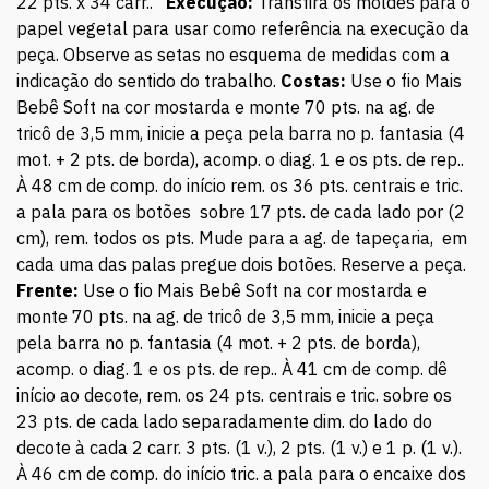
22 pts. x 34 carr..
Execução:
Transfira os moldes para o
papel vegetal para usar como referência na execução da
peça. Observe as setas no esquema de medidas com a
indicação do sentido do trabalho.
Costas:
Use o fio Mais
Bebê Soft na cor mostarda e monte 70 pts. na ag. de
tricô de 3,5 mm, inicie a peça pela barra no p. fantasia (4
mot. + 2 pts. de borda), acomp. o diag. 1 e os pts. de rep..
À 48 cm de comp. do início rem. os 36 pts. centrais e tric.
a pala para os botões sobre 17 pts. de cada lado por (2
cm), rem. todos os pts. Mude para a ag. de tapeçaria, em
cada uma das palas pregue dois botões. Reserve a peça.
Frente:
Use o fio Mais Bebê Soft na cor mostarda e
monte 70 pts. na ag. de tricô de 3,5 mm, inicie a peça
pela barra no p. fantasia (4 mot. + 2 pts. de borda),
acomp. o diag. 1 e os pts. de rep.. À 41 cm de comp. dê
início ao decote, rem. os 24 pts. centrais e tric. sobre os
23 pts. de cada lado separadamente dim. do lado do
decote à cada 2 carr. 3 pts. (1 v.), 2 pts. (1 v.) e 1 p. (1 v.).
À 46 cm de comp. do início tric. a pala para o encaixe dos