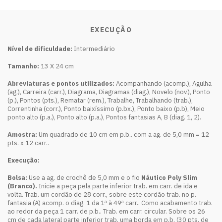
EXECUÇÃO
Nível de dificuldade:
Intermediário
Tamanho:
13 X 24 cm
Abreviaturas e pontos utilizados:
Acompanhando (acomp.), Agulha
(ag.), Carreira (carr.), Diagrama, Diagramas (diag.), Novelo (nov.), Ponto
(p.), Pontos (pts.), Rematar (rem.), Trabalhe, Trabalhando (trab.),
Correntinha (corr.), Ponto baixíssimo (p.bx.), Ponto baixo (p.b), Meio
ponto alto (p.a.), Ponto alto (p.a.), Pontos fantasias A, B (diag. 1, 2).
Amostra:
Um quadrado de 10 cm em p.b.. com a ag. de 5,0 mm = 12
pts. x 12 carr..
Execução:
Bolsa:
Use a ag. de crochê de 5,0 mm e o fio
Náutico Poly Slim
(Branco).
Inicie a peça pela parte inferior trab. em carr. de ida e
volta. Trab. um cordão de 28 corr., sobre este cordão trab. no p.
fantasia (A) acomp. o diag. 1 da 1ª à 49ª carr.. Como acabamento trab.
ao redor da peça 1 carr. de p.b.. Trab. em carr. circular. Sobre os 26
cm de cada lateral parte inferior trab. uma borda em p.b. (30 pts. de