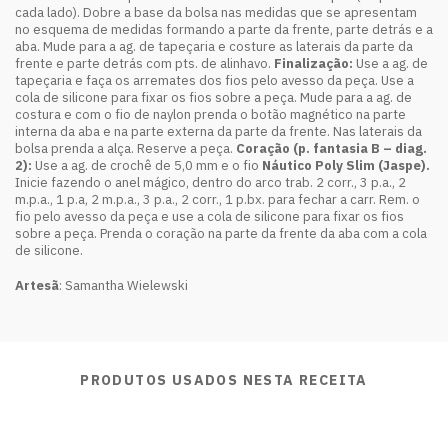
cada lado). Dobre a base da bolsa nas medidas que se apresentam
no esquema de medidas formando a parte da frente, parte detrás e a
aba. Mude para a ag. de tapeçaria e costure as laterais da parte da
frente e parte detrás com pts. de alinhavo.
Finalização:
Use a ag. de
tapeçaria e faça os arremates dos fios pelo avesso da peça. Use a
cola de silicone para fixar os fios sobre a peça. Mude para a ag. de
costura e com o fio de naylon prenda o botão magnético na parte
interna da aba e na parte externa da parte da frente. Nas laterais da
bolsa prenda a alça. Reserve a peça.
Coração (p. fantasia B – diag.
2):
Use a ag. de crochê de 5,0 mm e o fio
Náutico Poly Slim (Jaspe).
Inicie fazendo o anel mágico, dentro do arco trab. 2 corr., 3 p.a., 2
m.p.a., 1 p.a, 2 m.p.a., 3 p.a., 2 corr., 1 p.bx. para fechar a carr. Rem. o
fio pelo avesso da peça e use a cola de silicone para fixar os fios
sobre a peça. Prenda o coração na parte da frente da aba com a cola
de silicone.
Artesã
: Samantha Wielewski
PRODUTOS USADOS NESTA RECEITA