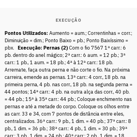
EXECUÇÃO
Pontos Utilizados:
Aumento = aum.; Correntinhas = corr.;
Diminuição = dim.; Ponto Baixo = pb.; Ponto Baixíssimo =
pbx.
Execução:
Pernas (2)
Com o fio 7567 1ª carr.: 6
pb. dentro do anel mágico; 2ª carr.: 6 aum. = 12 pb.; 3ª
carr.: 1 pb., 1 aum. = 18 pb.; 4ª à 12ª carr.: 18 pb.
Arremate, faça outra perna e não corte o fio. Na próxima
carreira, emende as pernas. 13ª carr.: 4 corr., 18 pb. na
primeira perna, 4 pb. nas corr., 18 pb. na segunda perna =
44 pontos; 14ª carr.: 4 pb. na outra alça das corr., 40 pb.
= 44 pb.; 15ª à 35ª carr.: 44 pb.; Coloque enchimento nas
pernas e até a metade do corpo. Coloque os olhos entre
as carr. 33 e 34, com 7 pontos de distância entre eles,
centralizados. 36ª carr.: 9 pb., 1 dim. = 40 pb.; 37ª carr.: 8
pb., 1 dim. = 36 pb.; 38ª carr.: 4 pb., 1 dim. = 30 pb.; 39ª
carr.: 3 pb., 1 dim. = 24 pb.; 40ª carr.: 2 pb., 1 dim. = 18