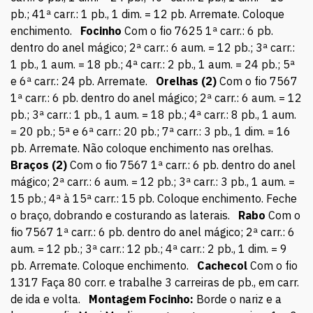
pb.; 41ª carr.: 1 pb., 1 dim. = 12 pb. Arremate. Coloque
enchimento.
Focinho
Com o fio 7625 1ª carr.: 6 pb.
dentro do anel mágico; 2ª carr.: 6 aum. = 12 pb.; 3ª carr.:
1 pb., 1 aum. = 18 pb.; 4ª carr.: 2 pb., 1 aum. = 24 pb.; 5ª
e 6ª carr.: 24 pb. Arremate.
Orelhas (2)
Com o fio 7567
1ª carr.: 6 pb. dentro do anel mágico; 2ª carr.: 6 aum. = 12
pb.; 3ª carr.: 1 pb., 1 aum. = 18 pb.; 4ª carr.: 8 pb., 1 aum.
= 20 pb.; 5ª e 6ª carr.: 20 pb.; 7ª carr.: 3 pb., 1 dim. = 16
pb. Arremate. Não coloque enchimento nas orelhas.
Braços (2)
Com o fio 7567 1ª carr.: 6 pb. dentro do anel
mágico; 2ª carr.: 6 aum. = 12 pb.; 3ª carr.: 3 pb., 1 aum. =
15 pb.; 4ª à 15ª carr.: 15 pb. Coloque enchimento. Feche
o braço, dobrando e costurando as laterais.
Rabo
Com o
fio 7567 1ª carr.: 6 pb. dentro do anel mágico; 2ª carr.: 6
aum. = 12 pb.; 3ª carr.: 12 pb.; 4ª carr.: 2 pb., 1 dim. = 9
pb. Arremate. Coloque enchimento.
Cachecol
Com o fio
1317 Faça 80 corr. e trabalhe 3 carreiras de pb., em carr.
de ida e volta.
Montagem
Focinho:
Borde o nariz e a