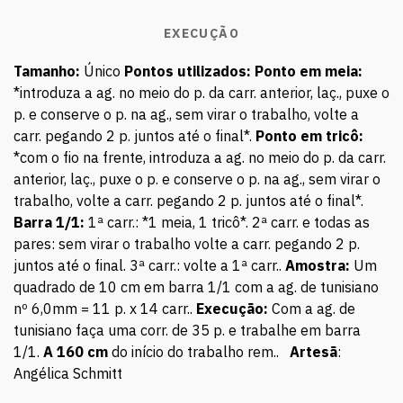
EXECUÇÃO
Tamanho:
Único
Pontos utilizados:
Ponto em meia:
*introduza a ag. no meio do p. da carr. anterior, laç., puxe o
p. e conserve o p. na ag., sem virar o trabalho, volte a
carr. pegando 2 p. juntos até o final*.
Ponto em tricô:
*com o fio na frente, introduza a ag. no meio do p. da carr.
anterior, laç., puxe o p. e conserve o p. na ag., sem virar o
trabalho, volte a carr. pegando 2 p. juntos até o final*.
Barra 1/1:
1ª carr.: *1 meia, 1 tricô*. 2ª carr. e todas as
pares: sem virar o trabalho volte a carr. pegando 2 p.
juntos até o final. 3ª carr.: volte a 1ª carr..
Amostra:
Um
quadrado de 10 cm em barra 1/1 com a ag. de tunisiano
nº 6,0mm = 11 p. x 14 carr..
Execução:
Com a ag. de
tunisiano faça uma corr. de 35 p. e trabalhe em barra
1/1.
A 160 cm
do início do trabalho rem..
Artesã
:
Angélica Schmitt