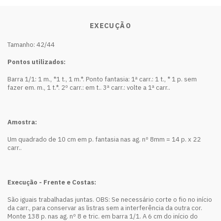
EXECUÇÃO
Tamanho: 42/44
Pontos utilizados:
Barra 1/1: 1 m., *1 t., 1 m.*. Ponto fantasia: 1ª carr.: 1 t., * 1 p. sem
fazer em. m., 1 t.*. 2º carr.: em t.. 3ª carr.: volte a 1ª carr..
Amostra:
Um quadrado de 10 cm em p. fantasia nas ag. nº 8mm = 14 p. x 22
carr..
Execução -
Frente e Costas:
São iguais trabalhadas juntas. OBS: Se necessário corte o fio no início
da carr., para conservar as listras sem a interferência da outra cor.
Monte 138 p. nas ag. nº 8 e tric. em barra 1/1. A 6 cm do início do