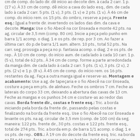
cm de comp. do lado dir. dê início ao decote dim. à cada 2 carr. 1 p.
(17 v.). À 33 cm de comp. dê início a cava do lado esq., dim. de cada
lado à cada 2 carr. 5 pts. (1 v.), 3 pts. (1 v.) e 2 pts. (1 v.). À 46 cm de
comp. do início rem. os 15 pts. do ombro, reserve a peça.
Frente
esq.:
Igual a frente dir. invertendo os lados das dim. da cava e
decote.
Manga:
Use o fio Abecê na cor Enseada e monte 42 pts. na
ag. circular de 3,5 mm (comp. 80 cm). Inicie a peça pelo punho em
barra 1/1 acomp. o diag. 1 e os pts. de rep. por 3 cm. Ao fazer a
última carr. do p.de barra 1/1 aum. altern. 10 pts., total 52 pts.. Na
carr. seg. prossiga a peça no p. fantasia acomp. o diag. 2 e os pts. de
rep.. À 10 cm de comp. do início aum. de cada lado à cada 10 carr. 1 p.
(5 v.), total de 62 pts.. À 34 cm de comp. forme a parte arredondada
da manga dim. de cada lado à cada 2 carr. 5 pts. (1 v.), 3 pts. (2 v.), 2
pts. (2 v.) e 1 p. (8 v.). À 45 cm de comp. do início rem. os 16 pts.
restantes da ag.. Faça a outra manga igual e reserve-as.
Montagem e
acabamento:
Use a ag. de tapeçaria e o fio Abecê na cor Enseada,
costure a peça em pts. de alinhavo. Feche os ombros 7 cm. Feche as
laterais do corpo 33 cm, deixando a abertura das cavas de 13 cm.
Feche as mangas e os punhos 34 cm e costure-as ao redor das
cavas.
Borda frente dir., costas e frente esq.:
Tric. a borda
iniciando pela borda da frente dir., passando pelas costas e
finalizando na borda da frente esq.. Use o fio Abecê na cor Enseada e
levante os pts. na ag. circular de 3,5 mm (comp. de 100 cm) da seg.
maneira: 122 pts. frente dir., 30 pts. costas e 122 pts. frente esq.,
total de 274 pts.. Tric. a borda em p. de barra 1/1 acomp. o diag. 1 e
os pts. de rep..
OBS.:
À 19 cm do decote da frente esq. tric. na borda
na 5ª e 6ª carr., faça as casas para os botões, total de 5 casas de