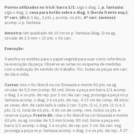
Pontos utilizados no tricô: barra 1/1:
siga o diag. 1,
p. fantasia:
siga o diag. 2,
casa para botão sobre o diag. 1 (borda frente esq.):
5ª carr. (dir.):
1 laç., 2 pts. j. acomp. os pts.,
6ª carr. (avesso):
acomp. o p. fantasia.
Amostra:
Um quadrado de 10 cm no p. fantasia (diag. 2) na ag.
circular de 3,5 mm = 23 pts. x 36 carr..
Execução:
Transfira os moldes para o papel vegetal para usar como referência
na execução da peça. Observe as setas no esquema de medidas
com a indicação do sentido do trabalho. Tric. todas as peças em carr.
de ida e volta.
Costas:
Use o fio Abecê na cor Enseada e monte 82 pts. na ag.
circular de 5,5 mm (comp. 80 cm). Inicie a peça em barra 1/1 acomp.
o diag. 1 e os pts. de rep. por 3 cm. Na carr. seg. prossiga a peça no p.
fantasia acomp. o diag. 2 e os pts. de rep.. À 33 cm de comp. dê início
as cavas, dim. de cada lado à cada 2 carr. 5 pts. (1 v.), 3 pts. (1 v.) e 2
pts. (1 v.), total de 62 pts.. À 46 cm de comp. rem. todos os pts. e
reserve a peça.
Frente dir.:
Use o fio Abecê na cor Enseada e monte
42 pts. na ag. circular de 5,5 mm (comp. 80 cm). Inicie a peça em
barra 1/1 acomp. o diag. 1 e os pts. de rep. por 3 cm. Na carr. seg.
prossiga a peça no p. fantasia acomp. o diag. 2 e os pts. de rep.. À 27