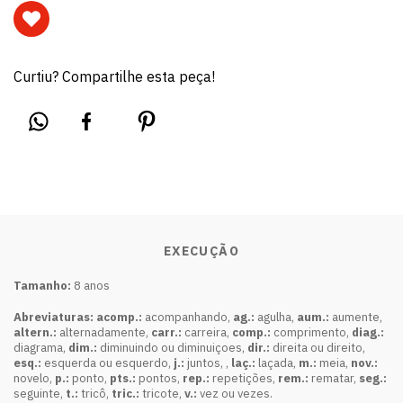
Curtiu? Compartilhe esta peça!
EXECUÇÃO
Tamanho:
8 anos
Abreviaturas: acomp.:
acompanhando,
ag.:
agulha,
aum.:
aumente,
altern.:
alternadamente,
carr.:
carreira,
comp.:
comprimento,
diag.:
diagrama,
dim.:
diminuindo ou diminuiçoes,
dir.:
direita ou direito,
esq.:
esquerda ou esquerdo,
j.:
juntos, ,
laç.:
laçada,
m.:
meia,
nov.:
novelo,
p.:
ponto,
pts.:
pontos,
rep.:
repetições,
rem.:
rematar,
seg.:
seguinte,
t.:
tricô,
tric.:
tricote,
v.:
vez ou vezes.