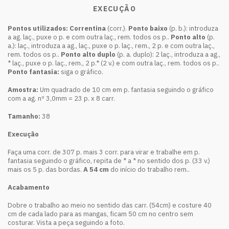
EXECUÇÃO
Pontos utilizados:
Correntina
(corr.).
Ponto baixo
(p. b.): introduza
a ag. laç., puxe o p. e com outra laç., rem. todos os p..
Ponto alto
(p.
a.): laç., introduza a ag., laç., puxe o p. laç., rem., 2 p. e com outra laç.,
rem. todos os p..
Ponto alto duplo
(p. a. duplo): 2 laç., introduza a ag.,
* laç., puxe o p. laç., rem., 2 p.* (2 v.) e com outra laç., rem. todos os p..
Ponto fantasia:
siga o gráfico.
Amostra:
Um quadrado de 10 cm em p. fantasia seguindo o gráfico
com a ag. nº 3,0mm = 23 p. x 8 carr.
Tamanho:
38
Execução
Faça uma corr. de 307 p. mais 3 corr. para virar e trabalhe em p.
fantasia seguindo o gráfico, repita de * a * no sentido dos p. (33 v.)
mais os 5 p. das bordas.
A 54 cm
do início do trabalho rem..
Acabamento
Dobre o trabalho ao meio no sentido das carr. (54cm) e costure 40
cm de cada lado para as mangas, ficam 50 cm no centro sem
costurar. Vista a peça seguindo a foto.