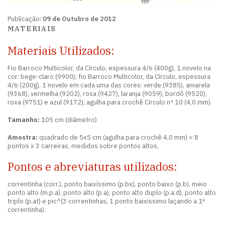
Publicação:
09 de Outubro de 2012
MATERIAIS
Materiais Utilizados:
Fio Barroco Multicolor, da Círculo, espessura 4/6 (400g), 1 novelo na
cor: bege-claro (9900); fio Barroco Multicolor, da Círculo, espessura
4/6 (200g), 1 novelo em cada uma das cores: verde (9385), amarela
(9368), vermelha (9202), rosa (9427), laranja (9059), bordô (9520),
roxa (9751) e azul (9172); agulha para crochê Círculo nº 10 (4,0 mm).
Tamanho:
105 cm (diâmetro)
Amostra:
quadrado de 5x5 cm (agulha para crochê 4,0 mm) = 8
pontos x 3 carreiras, medidos sobre pontos altos.
Pontos e abreviaturas utilizados:
correntinha (corr.), ponto baixíssimo (p.bx), ponto baixo (p.b), meio
ponto alto (m.p.a), ponto alto (p.a), ponto alto duplo (p.a.d), ponto alto
triplo (p.at) e pic^(3 correntinhas, 1 ponto baixíssimo laçando a 1ª
correntinha).