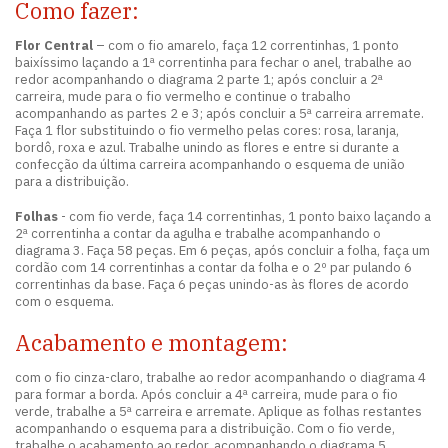
Como fazer:
Flor Central
– com o fio amarelo, faça 12 correntinhas, 1 ponto
baixíssimo laçando a 1ª correntinha para fechar o anel, trabalhe ao
redor acompanhando o diagrama 2 parte 1; após concluir a 2ª
carreira, mude para o fio vermelho e continue o trabalho
acompanhando as partes 2 e 3; após concluir a 5ª carreira arremate.
Faça 1 flor substituindo o fio vermelho pelas cores: rosa, laranja,
bordô, roxa e azul. Trabalhe unindo as flores e entre si durante a
confecção da última carreira acompanhando o esquema de união
para a distribuição.
Folhas
- com fio verde, faça 14 correntinhas, 1 ponto baixo laçando a
2ª correntinha a contar da agulha e trabalhe acompanhando o
diagrama 3. Faça 58 peças. Em 6 peças, após concluir a folha, faça um
cordão com 14 correntinhas a contar da folha e o 2º par pulando 6
correntinhas da base. Faça 6 peças unindo-as às flores de acordo
com o esquema.
Acabamento e montagem:
com o fio cinza-claro, trabalhe ao redor acompanhando o diagrama 4
para formar a borda. Após concluir a 4ª carreira, mude para o fio
verde, trabalhe a 5ª carreira e arremate. Aplique as folhas restantes
acompanhando o esquema para a distribuição. Com o fio verde,
trabalhe o acabamento ao redor, acompanhando o diagrama 5.