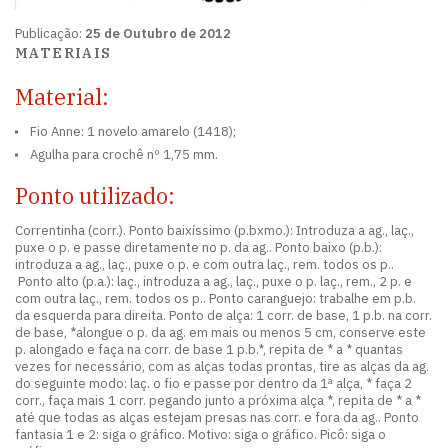
Publicação:
25 de Outubro de 2012
MATERIAIS
Material:
Fio Anne: 1 novelo amarelo (1418);
Agulha para crochê nº 1,75 mm.
Ponto utilizado:
Correntinha (corr.). Ponto baixíssimo (p.bxmo.): Introduza a ag., laç.,
puxe o p. e passe diretamente no p. da ag.. Ponto baixo (p.b.):
introduza a ag., laç., puxe o p. e com outra laç., rem. todos os p..
Ponto alto (p.a.): laç., introduza a ag., laç., puxe o p. laç., rem., 2 p. e
com outra laç., rem. todos os p.. Ponto caranguejo: trabalhe em p.b.
da esquerda para direita. Ponto de alça: 1 corr. de base, 1 p.b. na corr.
de base, *alongue o p. da ag. em mais ou menos 5 cm, conserve este
p. alongado e faça na corr. de base 1 p.b.*, repita de * a * quantas
vezes for necessário, com as alças todas prontas, tire as alças da ag.
do seguinte modo: laç. o fio e passe por dentro da 1ª alça, * faça 2
corr., faça mais 1 corr. pegando junto a próxima alça *, repita de * a *
até que todas as alças estejam presas nas corr. e fora da ag.. Ponto
fantasia 1 e 2: siga o gráfico. Motivo: siga o gráfico. Picô: siga o