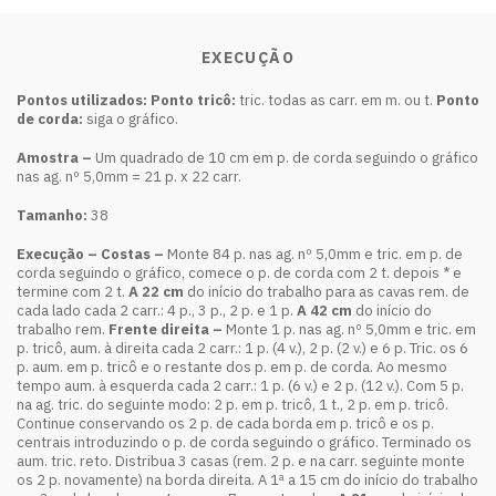
EXECUÇÃO
Pontos utilizados: Ponto tricô:
tric. todas as carr. em m. ou t.
Ponto
de corda:
siga o gráfico.
Amostra –
Um quadrado de 10 cm em p. de corda seguindo o gráfico
nas ag. nº 5,0mm = 21 p. x 22 carr.
Tamanho:
38
Execução – Costas –
Monte 84 p. nas ag. nº 5,0mm e tric. em p. de
corda seguindo o gráfico, comece o p. de corda com 2 t. depois * e
termine com 2 t.
A 22 cm
do início do trabalho para as cavas rem. de
cada lado cada 2 carr.: 4 p., 3 p., 2 p. e 1 p.
A 42 cm
do início do
trabalho rem.
Frente direita –
Monte 1 p. nas ag. nº 5,0mm e tric. em
p. tricô, aum. à direita cada 2 carr.: 1 p. (4 v.), 2 p. (2 v.) e 6 p. Tric. os 6
p. aum. em p. tricô e o restante dos p. em p. de corda. Ao mesmo
tempo aum. à esquerda cada 2 carr.: 1 p. (6 v.) e 2 p. (12 v.). Com 5 p.
na ag. tric. do seguinte modo: 2 p. em p. tricô, 1 t., 2 p. em p. tricô.
Continue conservando os 2 p. de cada borda em p. tricô e os p.
centrais introduzindo o p. de corda seguindo o gráfico. Terminado os
aum. tric. reto.
Distribua 3 casas (rem. 2 p. e na carr. seguinte monte
os 2 p. novamente) na borda direita. A 1ª a 15 cm do início do trabalho