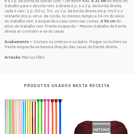
e a 3 p. da borda as outras com 7 cm entre elas.
A 31 cm
do início do
trabalho para o decote rem. à direita 6 p. e a 2 p. da borda direita,
cada 6 carr.: 1 p. (10 v.). Tric. os 2 p. da borda direita em p. tricô e o
restante dos p. em p. de corda. Ao mesmo tempo a 34 cm do início
do trabalho rem. à esquerda a cava como nas costas.
A 56 cm
do
início do trabalho rem. Frente esquerda – Mesmo trabalho da frente
direita ao contrário e se as casas.
Acabamento –
Costure os ombros e os lados. Pregue os botões na
frente esquerda na mesma direção das casas da frente direita.
Artesão:
Marcos Filho
PRODUTOS USADOS NESTA RECEITA