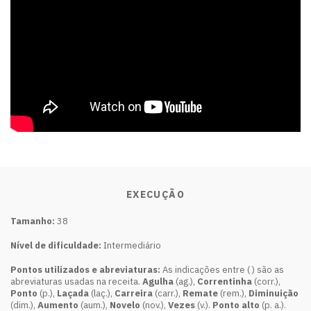
EXECUÇÃO
Tamanho:
38
Nível de dificuldade:
Intermediário
Pontos utilizados e abreviaturas:
As indicações entre ( ) são as
abreviaturas usadas na receita.
Agulha
(ag.),
Correntinha
(corr.),
Ponto
(p.),
Laçada
(laç.),
Carreira
(carr.),
Remate
(rem.),
Diminuição
(dim.),
Aumento
(aum.),
Novelo
(nov.),
Vezes
(v.).
Ponto alto
(p. a.).