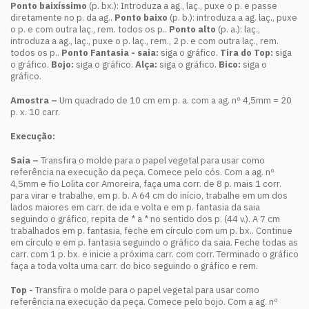
Ponto baixíssimo
(p. bx.): Introduza a ag., laç., puxe o p. e passe
diretamente no p. da ag..
Ponto baixo
(p. b.): introduza a ag. laç., puxe
o p. e com outra laç., rem. todos os p..
Ponto alto
(p. a.): laç.,
introduza a ag., laç., puxe o p. laç., rem., 2 p. e com outra laç., rem.
todos os p..
Ponto Fantasia - saia:
siga o gráfico.
Tira do Top:
siga
o gráfico.
Bojo:
siga o gráfico.
Alça:
siga o gráfico.
Bico:
siga o
gráfico.
Amostra –
Um quadrado de 10 cm em p. a. com a ag. nº 4,5mm = 20
p. x. 10 carr.
Execução:
Saia –
Transfira o molde para o papel vegetal para usar como
referência na execução da peça. Comece pelo cós. Com a ag. nº
4,5mm e fio Lolita cor Amoreira, faça uma corr. de 8 p. mais 1 corr.
para virar e trabalhe, em p. b. A 64 cm do início, trabalhe em um dos
lados maiores em carr. de ida e volta e em p. fantasia da saia
seguindo o gráfico, repita de * a * no sentido dos p. (44 v.). A 7 cm
trabalhados em p. fantasia, feche em círculo com um p. bx.. Continue
em círculo e em p. fantasia seguindo o gráfico da saia. Feche todas as
carr. com 1 p. bx. e inicie a próxima carr. com corr. Terminado o gráfico
faça a toda volta uma carr. do bico seguindo o gráfico e rem.
Top -
Transfira o molde para o papel vegetal para usar como
referência na execução da peça. Comece pelo bojo. Com a ag. nº