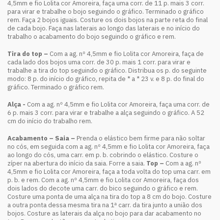
4,5mm e fio Lolita cor Amoreira, faça uma corr. de 11 p. mais 3 corr.
para virar e trabalhe o bojo seguindo o gráfico. Terminado o gráfico
rem. Faça 2 bojos iguais. Costure os dois bojos na parte reta do final
de cada bojo. Faça nas laterais ao longo das laterais e no início do
trabalho o acabamento do bojo seguindo o gráfico e rem.
Tira do top –
Com a ag. nº 4,5mm e fio Lolita cor Amoreira, faça de
cada lado dos bojos uma corr. de 30 p. mais 1 corr. para virar e
trabalhe a tira do top seguindo o gráfico. Distribua os p. do seguinte
modo: 8 p. do início do gráfico, repita de * a * 23 v. e 8 p. do final do
gráfico. Terminado o gráfico rem.
Alça -
Com a ag. nº 4,5mm e fio Lolita cor Amoreira, faça uma corr. de
6 p. mais 3 corr. para virar e trabalhe a alça seguindo o gráfico. A 52
cm do início do trabalho rem.
Acabamento – Saia –
Prenda o elástico bem firme para não soltar
no cós, em seguida com a ag. nº 4,5mm e fio Lolita cor Amoreira, faça
ao longo do cós, uma carr. em p. b. cobrindo o elástico. Costure o
zíper na abertura do início da saia. Forre a saia.
Top –
Com a ag. nº
4,5mm e fio Lolita cor Amoreira, faça a toda volta do top uma carr. em
p. b. e rem. Com a ag. nº 4,5mm e fio Lolita cor Amoreira, faça dos
dois lados do decote uma carr. do bico seguindo o gráfico e rem.
Costure uma ponta de uma alça na tira do top a 8 cm do bojo. Costure
a outra ponta dessa mesma tira na 1ª carr. da tira junto a união dos
bojos. Costure as laterais da alça no bojo para dar acabamento no