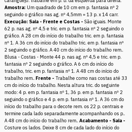
caranguejo: trabalhe em p. b. da esquerda para direita.
Amostra:
Um quadrado de 10 cm em p. fantasia nº 2
seguindo o gráfico nas ag. nº 4,5mm = 13 p. x 14 carr.
Execução:
Saia -
Frente e Costas -
São iguais. Monte
62 p. nas ag. nº 4,5 e tric. em p. fantasia nº 2 seguindo o
gráfico. A 28 cm do início do trabalho tric. em p. fantasia
nº 1. A 36 cm do início do trabalho tric. em p. fantasia nº
2 seguindo o gráfico. A 40 cm do início do trabalho rem..
Blusa - Costas - Monte 44 p. nas ag. nº 4,5 e tric. em p.
fantasia nº 2 seguindo o gráfico. A 6 cm do início do
trabalho, tric. em p. fantasia nº 1. A 48 cm do início do
trabalho rem..
Frente -
Trabalhe como nas costas até 33
cm do início do trabalho. Nesta altura tric. do seguinte
modo: 4 p. em p. fantasia nº 1, 36 p. em p. fantasia nº 2
seguindo o gráfico e 4 p. em p. fantasia nº 1. A 36 cm do
início do trabalho para o decote rem. os 22 p. centrais e
termine cada lado separadamente acompanhando os p..
A 48 cm do início do trabalho rem..
Acabamento -
Saia -
Costure os lados. Deixe 8 cm de cada lado do início do