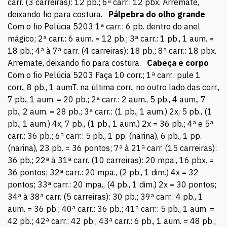
carr. (3 carreiras): 12 pb.; 6ª carr.: 12 pbx. Arremate,
deixando fio para costura.
Pálpebra do olho grande
Com o fio Pelúcia 5203 1ª carr.: 6 pb. dentro do anel
mágico; 2ª carr.: 6 aum. = 12 pb.; 3ª carr.: 1 pb., 1 aum. =
18 pb.; 4ª à 7ª carr. (4 carreiras): 18 pb.; 8ª carr.: 18 pbx.
Arremate, deixando fio para costura.
Cabeça e corpo
Com o fio Pelúcia 5203 Faça 10 corr.; 1ª carr.: pule 1
corr., 8 pb., 1 aumT. na última corr., no outro lado das corr.,
7 pb., 1 aum. = 20 pb.; 2ª carr.: 2 aum., 5 pb., 4 aum., 7
pb., 2 aum. = 28 pb.; 3ª carr.: (1 pb., 1 aum.) 2x, 5 pb., (1
pb., 1 aum.) 4x, 7 pb., (1 pb., 1 aum.) 2x = 36 pb.; 4ª e 5ª
carr.: 36 pb.; 6ª carr.: 5 pb., 1 pp. (narina), 6 pb., 1 pp.
(narina), 23 pb. = 36 pontos; 7ª à 21ª carr. (15 carreiras):
36 pb.; 22ª à 31ª carr. (10 carreiras): 20 mpa., 16 pbx. =
36 pontos; 32ª carr.: 20 mpa., (2 pb., 1 dim.) 4x = 32
pontos; 33ª carr.: 20 mpa., (4 pb., 1 dim.) 2x = 30 pontos;
34ª à 38ª carr. (5 carreiras): 30 pb.; 39ª carr.: 4 pb., 1
aum. = 36 pb.; 40ª carr.: 36 pb.; 41ª carr.: 5 pb., 1 aum. =
42 pb.; 42ª carr.: 42 pb.; 43ª carr.: 6 pb., 1 aum. = 48 pb.;