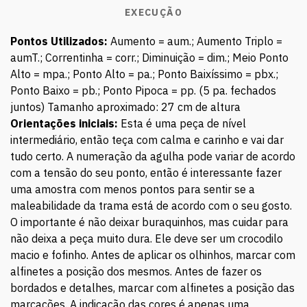
EXECUÇÃO
Pontos Utilizados:
Aumento = aum.; Aumento Triplo =
aumT.; Correntinha = corr.; Diminuição = dim.; Meio Ponto
Alto = mpa.; Ponto Alto = pa.; Ponto Baixíssimo = pbx.;
Ponto Baixo = pb.; Ponto Pipoca = pp. (5 pa. fechados
juntos) Tamanho aproximado: 27 cm de altura
Orientações iniciais:
Esta é uma peça de nível
intermediário, então teça com calma e carinho e vai dar
tudo certo. A numeração da agulha pode variar de acordo
com a tensão do seu ponto, então é interessante fazer
uma amostra com menos pontos para sentir se a
maleabilidade da trama está de acordo com o seu gosto.
O importante é não deixar buraquinhos, mas cuidar para
não deixa a peça muito dura. Ele deve ser um crocodilo
macio e fofinho. Antes de aplicar os olhinhos, marcar com
alfinetes a posição dos mesmos. Antes de fazer os
bordados e detalhes, marcar com alfinetes a posição das
marcações. A indicação das cores é apenas uma