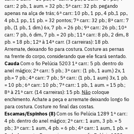
carr.: 2 pb., 1 aum. = 32 pb.; 5ª carr.: 32 pb. pegando
apenas na alça de trás; 6ª carr.: 10 pb., 1 pp., 4 pb.,1 pp.,
4 pb.,1 pp., 11 pb. = 32 pontos; 7ª carr.: 32 pb.; 8ª carr.: 7
pb., (1 pb., 1 dim.) 6x, 7 pb. = 26 pb.; 9ª carr.: 26 pb.; 10ª
carr.: 7 pb., 6 dim., 7 pb. = 20 pb.; 11ª carr.: 8 pb., 2 dim., 8
pb. = 18 pb.; 12ª à 14ª carr. (3 carreiras): 18 pb.
Arremate, deixando fio para costura. Costure as pernas
na frente do corpo, considerando que ele ficará sentado.
Cauda
Com o fio Pelúcia 5203 1ª carr.: 5 pb. dentro do
anel mágico; 2ª carr.: 5 pb.; 3ª carr.: (1 pb., 1 aum.) 2x, 1
pb.= 7 pb.; 4ª carr.: 7 pb.; 5ª carr.: (1 pb., 1 aum) 3x, 1 pb.
= 10 pb.; 6ª carr.: 10 pb.; 7ª carr.: 1 pb., 1 aum. = 15 pb.;
8ª à 21ª carr. (14 carreiras): 15 pb.
Não
coloque
enchimento. Achate a peça e arremate deixando longo fio
para costura. Costure no final das costas.
Escamas/Espinhos (8)
Com os fio Pelúcia 1289 1ª carr.:
4 pb. dentro do anel mágico; 2ª carr.: 1 aum., 3 pb. = 5
pb.; 3ª carr.: 1 aum., 4 pb. = 6 pb.; 4ª carr.: 1 aum., 1 pb. =