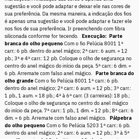
sugestão e você pode adaptar e deixar ele nas cores de
sua preferência. Da mesma maneira, a indicação dos fios
é apenas uma sugestão e você pode adaptar e fazer ele
nos fios de sua preferência. Ir preenchendo com fibra
siliconada conforme for tecendo.
Execução:
Parte
branca do olho pequeno
Com o fio Pelúcia 8001 1ª
carr.: 6 pb. dentro do anel mágico; 2ª carr.: 6 aum. = 12
pb.; 3ª e 4ª carr.: 12 pb. Coloque o olho de segurança no
centro do anel mágico do início da peça. 5ª carr.: 6 dim. =
6 pb. Arremate com falso anel mágico.
Parte branca do
olho grande
Com o fio Pelúcia 8001 1ª carr.: 6 pb.
dentro do anel mágico; 2ª carr.: 6 aum. = 12 pb.; 3ª carr.:
1 pb., 1 aum. = 18 pb.; 4ª à 6ª carr. (3 carreiras): 18 pb.;
Coloque o olho de segurança no centro do anel mágico
do início da peça. 7ª carr.: 1 pb., 1 dim. = 12 pb.; 8ª carr.: 6
dim. = 6 pb. Arremate com falso anel mágico.
Pálpebra
do olho pequeno
Com o fio Pelúcia 5203 1ª carr.: 6 pb.
dentro do anel mágico; 2ª carr.: 6 aum. = 12 pb.; 3ª à 5ª