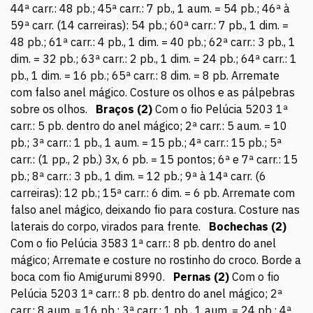
44ª carr.: 48 pb.; 45ª carr.: 7 pb., 1 aum. = 54 pb.; 46ª à
59ª carr. (14 carreiras): 54 pb.; 60ª carr.: 7 pb., 1 dim. =
48 pb.; 61ª carr.: 4 pb., 1 dim. = 40 pb.; 62ª carr.: 3 pb., 1
dim. = 32 pb.; 63ª carr.: 2 pb., 1 dim. = 24 pb.; 64ª carr.: 1
pb., 1 dim. = 16 pb.; 65ª carr.: 8 dim. = 8 pb. Arremate
com falso anel mágico. Costure os olhos e as pálpebras
sobre os olhos.
Braços (2)
Com o fio Pelúcia 5203 1ª
carr.: 5 pb. dentro do anel mágico; 2ª carr.: 5 aum. = 10
pb.; 3ª carr.: 1 pb., 1 aum. = 15 pb.; 4ª carr.: 15 pb.; 5ª
carr.: (1 pp., 2 pb.) 3x, 6 pb. = 15 pontos; 6ª e 7ª carr.: 15
pb.; 8ª carr.: 3 pb., 1 dim. = 12 pb.; 9ª à 14ª carr. (6
carreiras): 12 pb.; 15ª carr.: 6 dim. = 6 pb. Arremate com
falso anel mágico, deixando fio para costura. Costure nas
laterais do corpo, virados para frente.
Bochechas (2)
Com o fio Pelúcia 3583 1ª carr.: 8 pb. dentro do anel
mágico; Arremate e costure no rostinho do croco. Borde a
boca com fio Amigurumi 8990.
Pernas (2)
Com o fio
Pelúcia 5203 1ª carr.: 8 pb. dentro do anel mágico; 2ª
carr.: 8 aum. = 16 pb.; 3ª carr.: 1 pb., 1 aum. = 24 pb.; 4ª