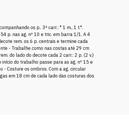
acompanhando os p.. 3ª carr.: * 1 m., 1 t.*.
 p. nas ag. nº 10 e tric. em barra 1/1. A 4
 decote rem. os 6 p. centrais e termine cada
Frente - Trabalhe como nas costas até 29 cm
m. do lado do decote cada 2 carr.: 2 p. (2 v.)
o início do trabalho passe para as ag. nº 15 e
nto - Costure os ombros. Com a ag. circular
mangas em 18 cm de cada lado das costuras dos