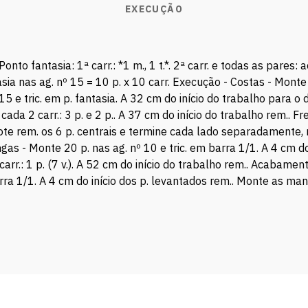
EXECUÇÃO
 Ponto fantasia: 1ª carr.: *1 m., 1 t.*. 2ª carr. e todas as pares: 
 nas ag. nº 15 = 10 p. x 10 carr. Execução - Costas - Monte 54
15 e tric. em p. fantasia. A 32 cm do início do trabalho para o
da 2 carr.: 3 p. e 2 p.. A 37 cm do início do trabalho rem.. 
ote rem. os 6 p. centrais e termine cada lado separadamente, re
ngas - Monte 20 p. nas ag. nº 10 e tric. em barra 1/1. A 4 cm d
carr.: 1 p. (7 v.). A 52 cm do início do trabalho rem.. Acabame
barra 1/1. A 4 cm do início dos p. levantados rem.. Monte as 