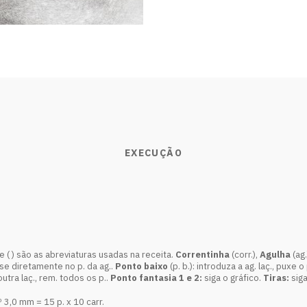
EXECUÇÃO
e ( ) são as abreviaturas usadas na receita.
Correntinha
(corr.),
Agulha
(ag.
asse diretamente no p. da ag..
Ponto baixo
(p. b.): introduza a ag. laç., puxe 
 outra laç., rem. todos os p..
Ponto fantasia 1 e 2:
siga o gráfico.
Tiras:
siga
 3,0 mm = 15 p. x 10 carr.