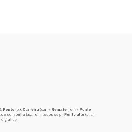
),
Ponto
(p.),
Carreira
(carr.),
Remate
(rem.),
Ponto
o p. e com outra laç., rem. todos os p..
Ponto alto
(p. a.):
 o gráfico.