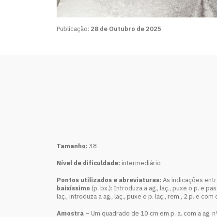
Publicação:
28 de Outubro de 2025
Tamanho:
38
Nível de dificuldade:
intermediário
Pontos utilizados e abreviaturas:
As indicações entr
baixíssimo
(p. bx.): Introduza a ag., laç., puxe o p. e p
laç., introduza a ag., laç., puxe o p. laç., rem., 2 p. e com
Amostra –
Um quadrado de 10 cm em p. a. com a ag. nº