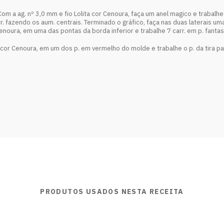
om a ag. nº 3,0 mm e fio Lolita cor Cenoura, faça um anel magico e trabalhe e
r. fazendo os aum. centrais. Terminado o gráfico, faça nas duas laterais uma
 Cenoura, em uma das pontas da borda inferior e trabalhe 7 carr. em p. fantas
a cor Cenoura, em um dos p. em vermelho do molde e trabalhe o p. da tira pa
PRODUTOS USADOS NESTA RECEITA