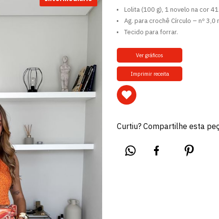
Lolita (100 g), 1 novelo na cor 4
Ag. para crochê Círculo – nº 3,0
Tecido para forrar.
Ver gráficos
Imprimir receita
Curtiu? Compartilhe esta pe