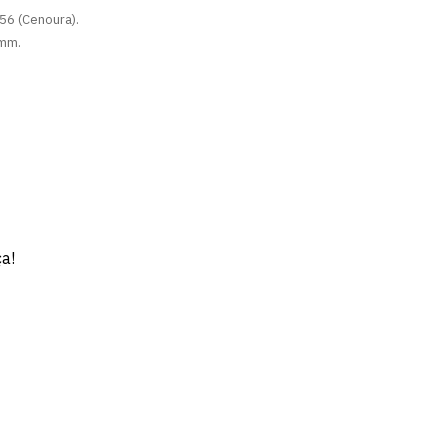
156 (Cenoura).
 mm.
ça!