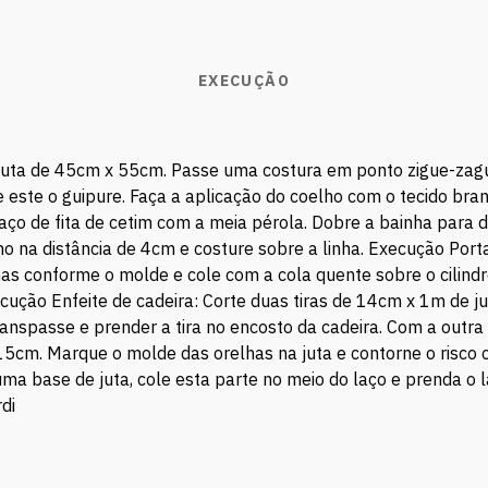
EXECUÇÃO
uta de 45cm x 55cm. Passe uma costura em ponto zigue-zague
re este o guipure. Faça a aplicação do coelho com o tecido b
o de fita de cetim com a meia pérola. Dobre a bainha para d
o na distância de 4cm e costure sobre a linha. Execução Port
has conforme o molde e cole com a cola quente sobre o cili
cução Enfeite de cadeira: Corte duas tiras de 14cm x 1m de ju
transpasse e prender a tira no encosto da cadeira. Com a outra
m. Marque o molde das orelhas na juta e contorne o risco c
a base de juta, cole esta parte no meio do laço e prenda o la
di