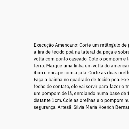
Execução Americano: Corte um retângulo de j
a tira de tecido poá na lateral da peça e sob
volta com ponto caseado. Cole o pompom e laç
ferro. Marque uma linha em volta do american
4cm e encape com a juta. Corte as duas orel
Faça a bainha no quadrado de tecido poá. Exe
fecho de contato, ele vai servir para fazer o 
um pompom de lã, enrolando numa base de 15c
distante 1cm. Cole as orelhas e o pompom num
segurança. Artesã: Silvia Maria Koerich Bernar