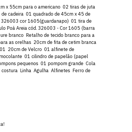
cm x 55cm para o americano  02 tiras de juta
 de cadeira  01 quadrado de 45cm x 45 de
. 326003 cor 1605(guardanapo)  01 tira de
lo Poá Areia cód. 326003 - Cor 1605 (barra
ure branco  Retalho de tecido branco para a
para as orelhas  20cm de fita de cetim branca
  20cm de Velcro  01 alfinete de
rmocolante  01 cilindro de papelão (papel
2 pompons pequenos  01 pompom grande  Cola
ostura  Linha  Agulha  Alfinetes  Ferro de
ça!