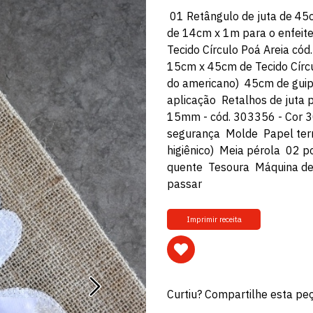
 01 Retângulo de juta de 45
de 14cm x 1m para o enfeite
Tecido Círculo Poá Areia cód
15cm x 45cm de Tecido Círcu
do americano)  45cm de guip
aplicação  Retalhos de juta 
15mm - cód. 303356 - Cor 301
segurança  Molde  Papel te
higiênico)  Meia pérola  0
quente  Tesoura  Máquina de c
passar
Imprimir receita
Curtiu? Compartilhe esta pe