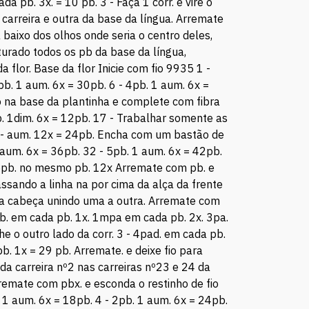
a pb. 3x. = 10 pb. 3 - Faça 1 corr. e vire o
 carreira e outra da base da língua. Arremate
a baixo dos olhos onde seria o centro deles,
turado todos os pb da base da língua,
flor. Base da flor Inicie com fio 9935 1 -
pb. 1 aum. 6x = 30pb. 6 - 4pb. 1 aum. 6x =
o na base da plantinha e complete com fibra
b. 1dim. 6x = 12pb. 17 - Trabalhar somente as
9 - aum. 12x = 24pb. Encha com um bastão de
 aum. 6x = 36pb. 32 - 5pb. 1 aum. 6x = 42pb.
. 5pb. no mesmo pb. 12x Arremate com pb. e
ssando a linha na por cima da alça da frente
1 da cabeça unindo uma a outra. Arremate com
1pb. em cada pb. 1x. 1mpa em cada pb. 2x. 3pa.
e o outro lado da corr. 3 - 4pad. em cada pb.
. 1x = 29 pb. Arremate. e deixe fio para
 da carreira nº2 nas carreiras nº23 e 24 da
rremate com pbx. e esconda o restinho de fio
. 1 aum. 6x = 18pb. 4 - 2pb. 1 aum. 6x = 24pb.