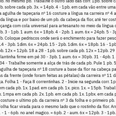
pb. no mesmo pb. Trabalhe o outro lado das corr. 1pb. sobre cad
pb. sobre cada pb. 3x. = 14pb. 4 - 1pb. em cada vão entre uma
a agulha de tapeçaria nº 16 costure a língua na carreira nº 4 
a língua e por baixo de um pb. da cabeça da flor, até ter cos
anga com cola universal para artesanato no meio da língua da 
b. 3 - 1pb. 1 aum. 6x = 18pb. 4 - 2pb. 1 aum. 6x = 24pb. 5 - 3
pb. Coloque pedriscos onde será o enchimento para fazer pes
14 - 3pb. 1dim. 6x = 24pb. 15 - 2pb. 1dim. 6x = 18pb. 16 - 1p
 pb. 12x = 12pb. 18 a 28 - 1pb. sobre cada pb. 12x = 12pb. 2
plantinha firme em pé 30 - 3pb. 1 aum. 6x = 30pb. 31 - 4pb. 1
 34 - Trabalhe somente a alça de trás de cada pb. Pule 1 pb
agulha de tapeçaria nº 18 costure a base da flor na cabeça pa
ças da frente (onde foram feitas as pétalas) da carreira nº 1
ça. Folha 1 - Faça 8 correntinhas. 2 - Inicie na segunda corr. 
m cada pb. 1x. 1pad. em cada pb. 1x. pico. 1x. = 15pb. Trabalh
x. 1mpa em cada pb. 2x. 1pb. em cada pb. 1x. 1pbx. em cada pb
osture o ultimo pb. da carreira nº 3 da folha e o primeiro pb.
olha ficar virada para o mesmo lado que o rostinho da flor. A
1 - 1 - 6pb. no anel magico. = 6pb. 2 - aum. 6x = 12pb. 3 - 1pb