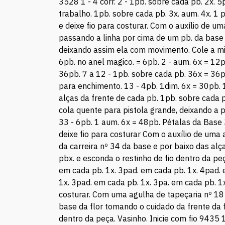
3528 1 - 4 corr. 2 - 1pb. sobre cada pb. 2x. 5
trabalho. 1pb. sobre cada pb. 3x. aum. 4x. 1 
e deixe fio para costurar. Com o auxílio de um
passando a linha por cima de um pb. da base d
deixando assim ela com movimento. Cole a miç
6pb. no anel magico. = 6pb. 2 - aum. 6x = 12p
36pb. 7 a 12 - 1pb. sobre cada pb. 36x = 36
para enchimento. 13 - 4pb. 1dim. 6x = 30pb. 
alças da frente de cada pb. 1pb. sobre cada
cola quente para pistola grande, deixando a 
33 - 6pb. 1 aum. 6x = 48pb. Pétalas da Base
deixe fio para costurar Com o auxílio de uma 
da carreira nº 34 da base e por baixo das al
pbx. e esconda o restinho de fio dentro da pe
em cada pb. 1x. 3pad. em cada pb. 1x. 4pad. e
1x. 3pad. em cada pb. 1x. 3pa. em cada pb. 1
costurar. Com uma agulha de tapeçaria nº 18 c
base da flor tomando o cuidado da frente da f
dentro da peça. Vasinho. Inicie com fio 9435 