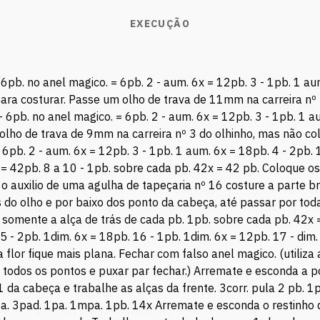
EXECUÇÃO
 6pb. no anel magico. = 6pb. 2 - aum. 6x = 12pb. 3 - 1pb. 1 au
para costurar. Passe um olho de trava de 11mm na carreira nº 
- 6pb. no anel magico. = 6pb. 2 - aum. 6x = 12pb. 3 - 1pb. 1 a
 olho de trava de 9mm na carreira nº 3 do olhinho, mas não co
= 6pb. 2 - aum. 6x = 12pb. 3 - 1pb. 1 aum. 6x = 18pb. 4 - 2pb.
 = 42pb. 8 a 10 - 1pb. sobre cada pb. 42x = 42 pb. Coloque os 
 o auxilio de uma agulha de tapeçaria nº 16 costure a parte b
s do olho e por baixo dos ponto da cabeça, até passar por tod
r somente a alça de trás de cada pb. 1pb. sobre cada pb. 42x 
5 - 2pb. 1dim. 6x = 18pb. 16 - 1pb. 1dim. 6x = 12pb. 17 - dim
flor fique mais plana. Fechar com falso anel magico. (utiliza
odos os pontos e puxar par fechar.) Arremate e esconda a pon
1 da cabeça e trabalhe as alças da frente. 3corr. pula 2 pb. 1
1pa. 3pad. 1pa. 1mpa. 1pb. 14x Arremate e esconda o restinho de