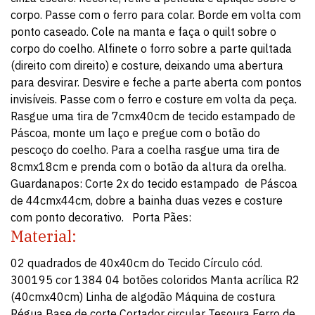
corpo. Passe com o ferro para colar. Borde em volta com
ponto caseado. Cole na manta e faça o quilt sobre o
corpo do coelho. Alfinete o forro sobre a parte quiltada
(direito com direito) e costure, deixando uma abertura
para desvirar. Desvire e feche a parte aberta com pontos
invisíveis. Passe com o ferro e costure em volta da peça.
Rasgue uma tira de 7cmx40cm de tecido estampado de
Páscoa, monte um laço e pregue com o botão do
pescoço do coelho. Para a coelha rasgue uma tira de
8cmx18cm e prenda com o botão da altura da orelha.
Guardanapos: Corte 2x do tecido estampado de Páscoa
de 44cmx44cm, dobre a bainha duas vezes e costure
com ponto decorativo. Porta Pães:
Material:
02 quadrados de 40x40cm do Tecido Círculo cód.
300195 cor 1384 04 botões coloridos Manta acrílica R2
(40cmx40cm) Linha de algodão Máquina de costura
Régua Base de corte Cortador circular Tesoura Ferro de