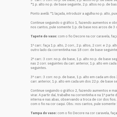
*1 p. alto no p. de base seguinte, 2 p. altos no p. de b
Ponto avelã: *1 laçada, introduzir a agulha no p. alto, pu
Continue seguindo o gráfico 1, fazendo aumentos e obse
nos cantos, pule somente 1 p. de base nos arcos de 3 co
Tapete do vaso:
com o fio Decore na cor caravela, faça
1ª carr.: faça 1 p. alto, 2 corr., 2 p. altos, 2 corr. e 2 p
outro lado da correntinha nas 18 corr. de base seguinte
2ª carr.: 3 corr. no p. de base, 1 p. alto no p. de base se
nas 2 corr. seguintes da carr. anterior, 1 p. alto em c
seguintes.
3ª carr.: 3 corr. no p. de base, 1 p. alto em cada um do
carr. anterior, 1 p. alto em cada um dos 22 p. de base s
Continue seguindo o gráfico 2, fazendo aumentos e mais 2
virar. A partir daí, trabalhe na correntinha e na 1ª par
interna e nas abas, observando a troca de cor dos fios. 
com o fio na cor caqui. Obs.: nos cantos, pule somente 
Tampa do vaso:
com o fio Decore na cor caravela, faça 