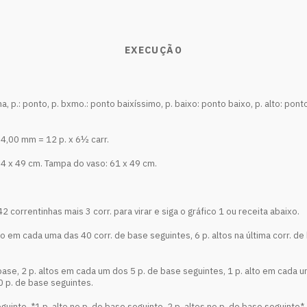
EXECUÇÃO
ulha, p.: ponto, p. bxmo.: ponto baixíssimo, p. baixo: ponto baixo, p. alto: pont
4,00 mm = 12 p. x 6½ carr.
64 x 49 cm. Tampa do vaso: 61 x 49 cm.
2 correntinhas mais 3 corr. para virar e siga o gráfico 1 ou receita abaixo.
. alto em cada uma das 40 corr. de base seguintes, 6 p. altos na última corr. d
de base, 2 p. altos em cada um dos 5 p. de base seguintes, 1 p. alto em cada
0 p. de base seguintes.
 seguinte, *1 p. alto no p. de base seguinte, 2 p. altos no p. de base seguint