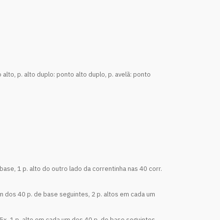
o alto, p. alto duplo: ponto alto duplo, p. avelã: ponto
e base, 1 p. alto do outro lado da correntinha nas 40 corr.
 um dos 40 p. de base seguintes, 2 p. altos em cada um
e* 5x, 1 p. alto em cada um dos 40 p. de base seguintes,