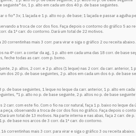
ase seguinte* 6x, 1 p. alto em cada um dos 40 p. de base seguintes.
xar o fio* 3x; 1 laçada e 1 p. alto no p. de base; 1 laçada e passar a agulha p
rvando a troca de cor dos fios. Faça depois o contorno do gráfico 5 ao re
rr. da 1ª carr. do contorno. Dará um total de 22 motivos.
 20 correntinhas mais 3 corr. para virar e siga o gráfico 2 ou receita abaixo.
. altos na 4ª corr. a contar da ag., 1 p. alto em cada uma das 18 corr. de base s
s, feche todas as carr. com p. bxmo.
guinte, 2 p. altos, 2 corr. e 2 p. altos (1 leque) nas 2 corr. da carr. anterior
ada um dos 20 p. de base seguintes, 2 p. altos em cada um dos 6 p. de base s
s 3 p. de base seguintes, 1 leque no leque da carr. anterior, 1 p. alto em ca
eguintes, *1 p. alto no p. de base seguinte, 2 p. altos no p. de base seguint
 carr. com este fio. Com o fio na cor natural, faça 1 p. baixo no leque da úl
te da peça, observando a troca de cor dos fios no gráfico. Faça depois o co
Dará um total de 13 motivos. Na parte interna e nas abas, faça 2 carr. de p. b
1 p. de base nos arcos de 3 corr. da 1ª carr. do contorno.
16 correntinhas mais 3 corr. para virar e siga o gráfico 3 ou receita abaixo.