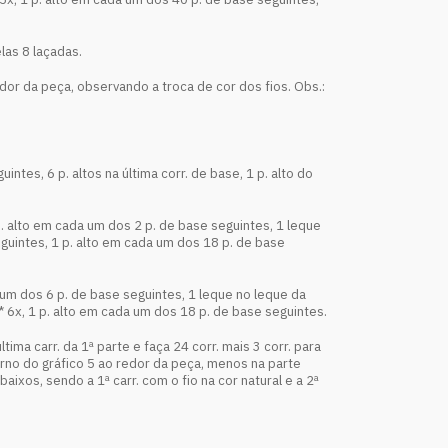
elas 8 laçadas.
dor da peça, observando a troca de cor dos fios. Obs.:
eguintes, 6 p. altos na última corr. de base, 1 p. alto do
, 1 p. alto em cada um dos 2 p. de base seguintes, 1 leque
eguintes, 1 p. alto em cada um dos 18 p. de base
da um dos 6 p. de base seguintes, 1 leque no leque da
e* 6x, 1 p. alto em cada um dos 18 p. de base seguintes.
tima carr. da 1ª parte e faça 24 corr. mais 3 corr. para
ntorno do gráfico 5 ao redor da peça, menos na parte
aixos, sendo a 1ª carr. com o fio na cor natural e a 2ª