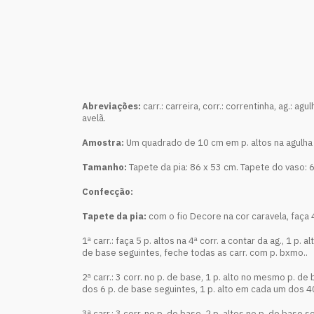
Abreviações:
carr.: carreira, corr.: correntinha, ag.: ag
avelã.
Amostra:
Um quadrado de 10 cm em p. altos na agulha 
Tamanho:
Tapete da pia: 86 x 53 cm. Tapete do vaso: 
Confecção:
Tapete da pia:
com o fio Decore na cor caravela, faça 4
1ª carr.: faça 5 p. altos na 4ª corr. a contar da ag., 1 p
de base seguintes, feche todas as carr. com p. bxmo..
2ª carr.: 3 corr. no p. de base, 1 p. alto no mesmo p. 
dos 6 p. de base seguintes, 1 p. alto em cada um dos 4
3ª carr.: 3 corr. no p. de base, 2 p. altos no p. de base