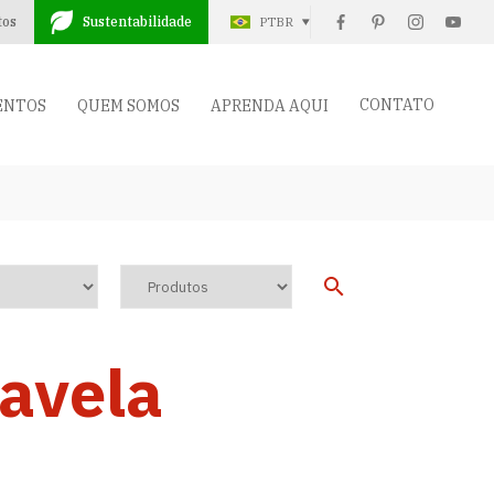
tos
Sustentabilidade
PTBR
CONTATO
ENTOS
QUEM SOMOS
APRENDA AQUI
avela