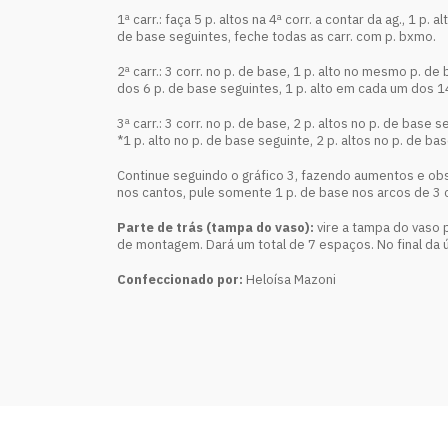
1ª carr.: faça 5 p. altos na 4ª corr. a contar da ag., 1 p
de base seguintes, feche todas as carr. com p. bxmo.
2ª carr.: 3 corr. no p. de base, 1 p. alto no mesmo p. 
dos 6 p. de base seguintes, 1 p. alto em cada um dos 1
3ª carr.: 3 corr. no p. de base, 2 p. altos no p. de base
*1 p. alto no p. de base seguinte, 2 p. altos no p. de b
Continue seguindo o gráfico 3, fazendo aumentos e obse
nos cantos, pule somente 1 p. de base nos arcos de 3 co
Parte de trás (tampa do vaso):
vire a tampa do vaso p
de montagem. Dará um total de 7 espaços. No final da úl
Confeccionado por:
Heloísa Mazoni