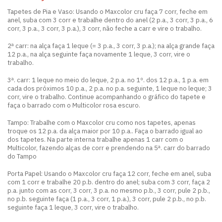
Tapetes de Pia e Vaso: Usando o Maxcolor cru faça 7 corr, feche em
anel, suba com 3 corr e trabalhe dentro do anel (2 p.a., 3 corr, 3 p.a., 6
corr, 3 p.a., 3 corr, 3 p.a.), 3 corr, não feche a carr e vire o trabalho.
2ª carr: na alça faça 1 leque (= 3 p.a., 3 corr, 3 p.a.); na alça grande faça
12 p.a., na alça seguinte faça novamente 1 leque, 3 corr, vire o
trabalho.
3ª. carr: 1 leque no meio do leque, 2 p.a. no 1º. dos 12 p.a., 1 p.a. em
cada dos próximos 10 p.a., 2 p.a. no p.a. seguinte, 1 leque no leque; 3
corr, vire o trabalho. Continue acompanhando o gráfico do tapete e
faça o barrado com o Multicolor rosa escuro.
Tampo: Trabalhe com o Maxcolor cru como nos tapetes, apenas
troque os 12 p.a. da alça maior por 10 p.a.. Faça o barrado igual ao
dos tapetes. Na parte interna trabalhe apenas 1 carr com o
Multicolor, fazendo alças de corr e prendendo na 5ª. carr do barrado
do Tampo
Porta Papel: Usando o Maxcolor cru faça 12 corr, feche em anel, suba
com 1 corr e trabalhe 20 p.b. dentro do anel; suba com 3 corr, faça 2
p.a. junto com as corr, 3 corr, 3 p.a. no mesmo p.b., 3 corr, pule 2 p.b.,
no p.b. seguinte faça (1 p.a., 3 corr, 1 p.a.), 3 corr, pule 2 p.b., no p.b.
seguinte faça 1 leque, 3 corr, vire o trabalho.