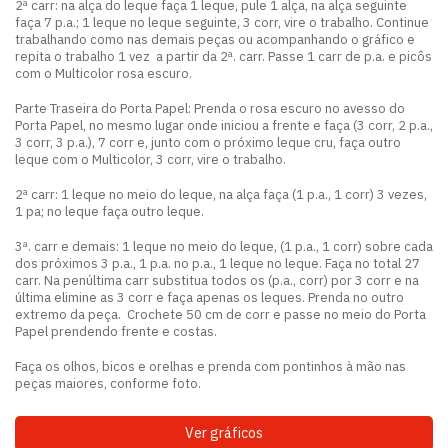
2ª carr: na alça do leque faça 1 leque, pule 1 alça, na alça seguinte
faça 7 p.a.; 1 leque no leque seguinte, 3 corr, vire o trabalho. Continue
trabalhando como nas demais peças ou acompanhando o gráfico e
repita o trabalho 1 vez a partir da 2ª. carr. Passe 1 carr de p.a. e picôs
com o Multicolor rosa escuro.
Parte Traseira do Porta Papel: Prenda o rosa escuro no avesso do
Porta Papel, no mesmo lugar onde iniciou a frente e faça (3 corr, 2 p.a.,
3 corr, 3 p.a.), 7 corr e, junto com o próximo leque cru, faça outro
leque com o Multicolor, 3 corr, vire o trabalho.
2ª carr: 1 leque no meio do leque, na alça faça (1 p.a., 1 corr) 3 vezes,
1 pa; no leque faça outro leque.
3ª. carr e demais: 1 leque no meio do leque, (1 p.a., 1 corr) sobre cada
dos próximos 3 p.a., 1 p.a. no p.a., 1 leque no leque. Faça no total 27
carr. Na penúltima carr substitua todos os (p.a., corr) por 3 corr e na
última elimine as 3 corr e faça apenas os leques. Prenda no outro
extremo da peça. Crochete 50 cm de corr e passe no meio do Porta
Papel prendendo frente e costas.
Faça os olhos, bicos e orelhas e prenda com pontinhos à mão nas
peças maiores, conforme foto.
Ver gráficos