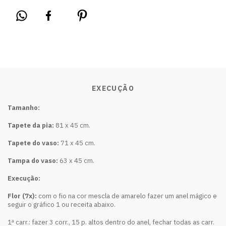
EXECUÇÃO
Tamanho:
Tapete da pia:
81 x 45 cm.
Tapete do vaso:
71 x 45 cm.
Tampa do vaso:
63 x 45 cm.
Execução:
Flor (7x):
com o fio na cor mescla de amarelo fazer um anel mágico e
seguir o gráfico 1 ou receita abaixo.
1ª carr.: fazer 3 corr., 15 p. altos dentro do anel, fechar todas as carr.