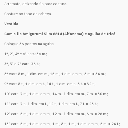
Arremate, deixando fio para costura.
Costure no topo da cabeça.
Vestido
Com o fio Amigurumi Slim 6614 (Alfazema) e agulha de tricô
Coloque 36 pontos na agulha.
1ª, 2ª, 4ª e 6ª carr.: 36 m.;
3ª, 5ª e 7ª carr.: 36 t.;
8ª carr.: 8 m., 1 dim. em m., 16 m., 1 dim. em m., 8 m. = 34 m.;
9ª carr.: 8 t., 1 dim. em t., 14 t., 1 dim. em t., 8 t. = 32 t.;
10ª carr.: 7 m., 1 dim. em m., 14 m., 1 dim. em m., 7 m. = 30 m.;
11ª carr.: 7 t., 1 dim. em t., 12 t., 1 dim. em t., 7 t. = 28 t.;
12ª carr.: 6 m., 1 dim. em m., 12 m., 1 dim. em m., 6 m. = 26 m.;
13ª carr.: 6 m., 1 dim. em m., 1 m., 8 t., 1 m., 1 dim. em m., 6 m. = 24 t.;