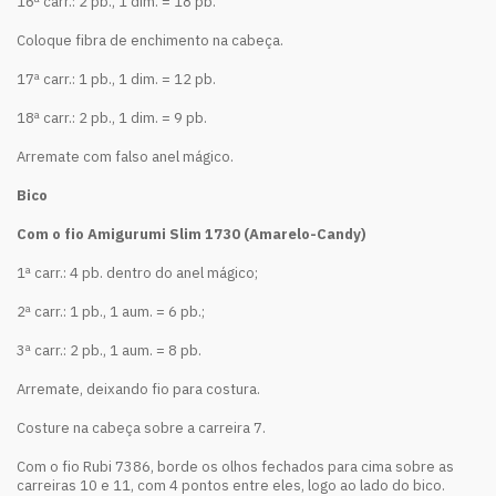
16ª carr.: 2 pb., 1 dim. = 18 pb.
Coloque fibra de enchimento na cabeça.
17ª carr.: 1 pb., 1 dim. = 12 pb.
18ª carr.: 2 pb., 1 dim. = 9 pb.
Arremate com falso anel mágico.
Bico
Com o fio Amigurumi Slim 1730 (Amarelo-Candy)
1ª carr.: 4 pb. dentro do anel mágico;
2ª carr.: 1 pb., 1 aum. = 6 pb.;
3ª carr.: 2 pb., 1 aum. = 8 pb.
Arremate, deixando fio para costura.
Costure na cabeça sobre a carreira 7.
Com o fio Rubi 7386, borde os olhos fechados para cima sobre as
carreiras 10 e 11, com 4 pontos entre eles, logo ao lado do bico.