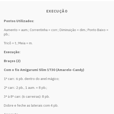
EXECUÇÃO
Pontos Utilizados:
Aumento = aum.; Correntinha = corr.; Diminuição = dim.; Ponto Baixo =
pb.;
Tricô = t.; Meia = m.
Execução:
Braços (2)
Com o fio Amigurumi Slim 1730 (Amarelo-Candy)
1ª carr.: 6 pb. dentro do anel mágico;
2ª carr.: 2 pb., 1 aum. = 8 pb.;
3ª à 8ª carr. (6 carreiras): 8 pb.
Dobre e feche as laterais com 4 pb.