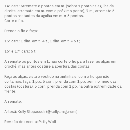
14ª carr.: Arremate 8 pontos em m. (sobra 1 ponto na agulha da
direita, arremate em m. com o próximo ponto), 7 m., arremate 8
pontos restantes da agulha em m. = 8 pontos.
Corte o fio.
Prenda o fio e faça:
15ª carr.: 1 dim. em t., 4 t., 1 dim. em t. = 6 t.;
16ª e 17ª carr.: 6 t.
Arremate os pontos em t., não corte o fio para fazer as alças em
crochê, mas antes costure a abertura das costas.
Faça as alças: vista o vestido na pintinha e, com o fio que não
cortamos, faça: 1 pb., 5 corr., prenda com 1 pb. bem no meio das
costas (costura), 5 corr., prenda com 1 pb. na outra extremidade da
frente.
Arremate.
Artesã: Kelly Stopassoli (@kellyamigurumi)
Revisão de receita: Patty Wolf